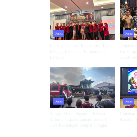
Berita
Berau
Lahirnya Genpro Berau, Edy: Buka
Tingkatk
Peluang Bisnis dan Berkembang
Isu Samp
Bersama
Jawab Se
Berau
Berau
Si Jago Merah Ngamuk di Jalan
Ciptakan 
Milono, Tiga Bangunan Ludes, 8
Karakter 
Jiwa Kehilangan Tempat Tinggal