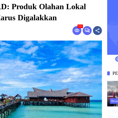
D: Produk Olahan Lokal
Harus Digalakkan
232
PE
Bera
Si Jag
Jalan 