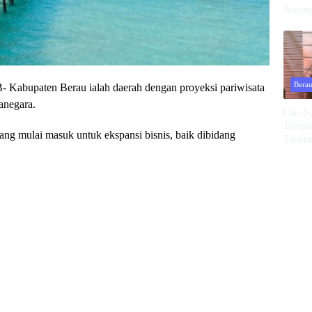
Bangun
Kehila
Tingga
Bera
ten Berau ialah daerah dengan proyeksi pariwisata
anegara.
Curi S
Tempat
yang mulai masuk untuk ekspansi bisnis, baik dibidang
Tanjun
Diri