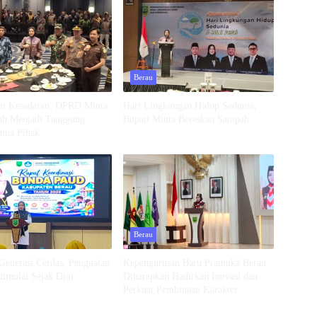
Berau
an Kesadaran, DPRD Minta
Hari Lingkungan Hidup Sedunia,
ah Menjadi Tanggung
Bupati Minta Bereskan Sampah
mua Pihak
Berau
Generasi Cerdas, Penguatan
Kepengurusan Baru Pramuka Berau
dimulai Sejak Dini
Diharapkan Hadirkan Inovasi dan
Perkuat Pembinaan Karakter