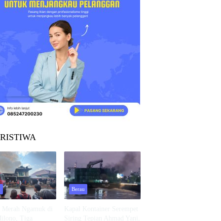
RISTIWA
u
Berau
o Merah Ngamuk di
Kapal Kontainer Serempet
Milono, Tiga
Siring Tepian Ahmad Yani,