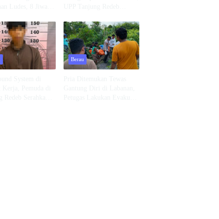
an Ludes, 8 Jiwa
UPP Tanjung Redeb
ngan Tempat
Lakukan Investigasi
l
u
Berau
ound System di
Pria Ditemukan Tewas
 Kerja, Pemuda di
Gantung Diri di Labanan,
g Redeb Serahkan
Petugas Lakukan Evakuasi
Cepat