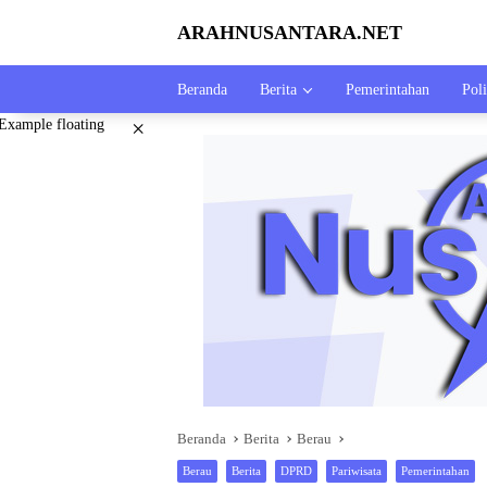
Langsung
ARAHNUSANTARA.NET
ke
konten
Beranda
Berita
Pemerintahan
Poli
×
Beranda
Berita
Berau
Berau
Berita
DPRD
Pariwisata
Pemerintahan