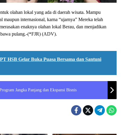
ntuk olahan lokal yang ada di daerah wisata. Mampu
 maupun internasional, karna “ujarnya” Mereka telah
 merasakan enaknya olahan lokal Berau, dan menjadikan
dibawa pulang.-(*FJR) (ADV).
T HSB Gelar Buka Puasa Bersama dan Santuni
ogram Jangka Panjang dan Ekspansi Bisnis