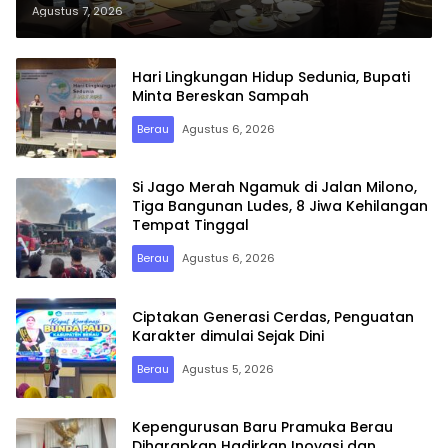
Tanggung Jawab Semua Pihak
Agustus 7, 2026
Hari Lingkungan Hidup Sedunia, Bupati
Minta Bereskan Sampah
Berau
Agustus 6, 2026
Si Jago Merah Ngamuk di Jalan Milono,
Tiga Bangunan Ludes, 8 Jiwa Kehilangan
Tempat Tinggal
Berau
Agustus 6, 2026
Ciptakan Generasi Cerdas, Penguatan
Karakter dimulai Sejak Dini
Berau
Agustus 5, 2026
Kepengurusan Baru Pramuka Berau
Diharapkan Hadirkan Inovasi dan