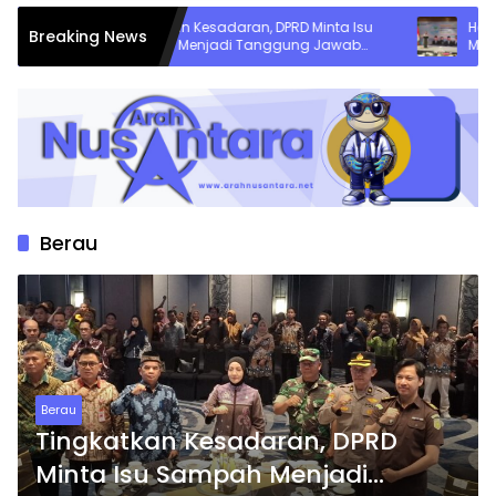
Tingkatkan Kesadaran, DPRD Minta Isu
Hari Lingkun
Breaking News
Sampah Menjadi Tanggung Jawab
Minta Beres
Semua Pihak
Berau
Berau
Tingkatkan Kesadaran, DPRD
Minta Isu Sampah Menjadi