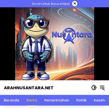
Langsung
×
Scroll Untuk Baca Artikel
ke
konten
ARAHNUSANTARA.NET
Beranda
Berita
Pemerintahan
Politik
Kesehat