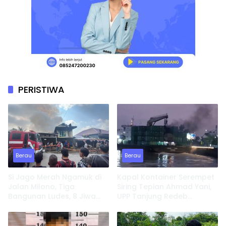
PERISTIWA
Berau
Berau
Si Jago Merah Ngamuk di
Kapal Kontainer Serempet
Jalan Milono, Tiga
Siring Tepian Ahmad Yani,
Bangunan Ludes, 8 Jiwa
UPP Tanjung Redeb
Kehilangan Tempat
Lakukan Investigasi
Tinggal