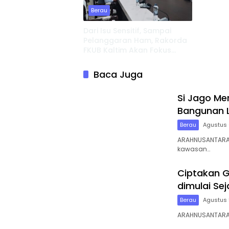
Berau
Dari Isu Sensitif, Sampai
Pelanggaran Ham, Rakorda
FKUB Kaltim Akan Fokus
Bahas ini
Baca Juga
Si Jago Me
Bangunan L
Berau
Agustus 
ARAHNUSANTARA,
kawasan…
Ciptakan G
dimulai Sej
Berau
Agustus 
ARAHNUSANTARA,