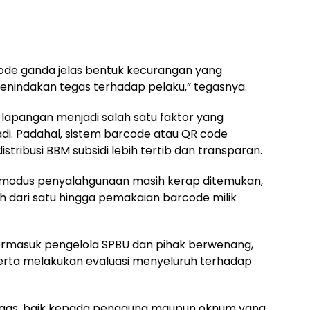
rcode ganda jelas bentuk kecurangan yang
enindakan tegas terhadap pelaku,” tegasnya.
 lapangan menjadi salah satu faktor yang
adi. Padahal, sistem barcode atau QR code
stribusi BBM subsidi lebih tertib dan transparan.
 modus penyalahgunaan masih kerap ditemukan,
h dari satu hingga pemakaian barcode milik
termasuk pengelola SPBU dan pihak berwenang,
rta melakukan evaluasi menyeluruh terhadap
tegas, baik kepada pengguna maupun oknum yang