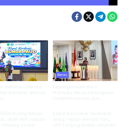
Berau
n Generasi Cerdas,
Kepengurusan Baru
an Karakter dimulai
Pramuka Berau Diharapkan
ni
Hadirkan Inovasi dan
Berau
Perkuat Pembinaan Karakter
 5000 Ruang Belajar
Kapal Kontainer Serempet
n, ubah Skill Individu
Siring Tepian Ahmad Yani,
i Peluang Usaha
UPP Tanjung Redeb Lakukan
Investigasi