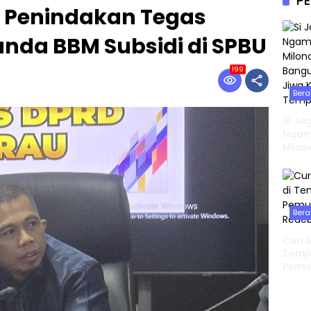
PE
 Penindakan Tegas
nda BBM Subsidi di SPBU
199
Bera
Si Ja
Ngamu
Milon
Bangu
Jiwa 
Temp
Bera
Curi 
Tempa
Pemu
Redeb