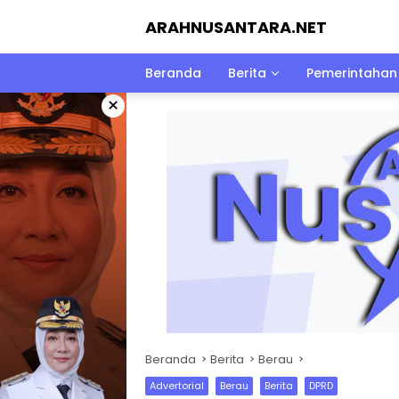
Langsung
ARAHNUSANTARA.NET
ke
konten
Beranda
Berita
Pemerintahan
×
Beranda
Berita
Berau
Advertorial
Berau
Berita
DPRD