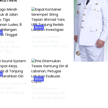
RISTIWA
Berau
u
Kapal Kontainer
Serempet Siring
go Merah
Tepian Ahmad Yani,
k di Jalan
UPP Tanjung Redeb
o, Tiga
Lakukan Investigasi
nan Ludes, 8
Kehilangan
at Tinggal
u
Berau
Sound System di
t Kerja,
Pria Ditemukan
da di Tanjung
Tewas Gantung Diri
 Serahkan Diri
di Labanan, Petugas
Lakukan Evakuasi
Cepat