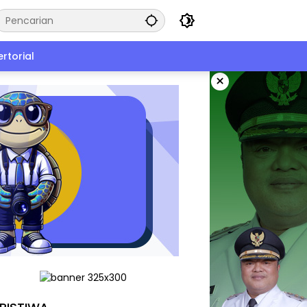
rtorial
×