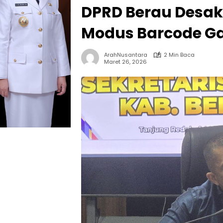
DPRD Berau Desak
Modus Barcode Ga
ArahNusantara
2 Min Baca
Maret 26, 2026