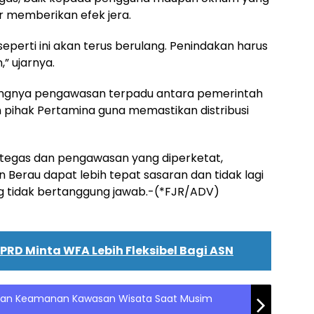
ar memberikan efek jera.
seperti ini akan terus berulang. Penindakan harus
” ujarnya.
ntingnya pengawasan terpadu antara pemerintah
 pihak Pertamina guna memastikan distribusi
tegas dan pengawasan yang diperketat,
 Berau dapat lebih tepat sasaran dan tidak lagi
g tidak bertanggung jawab.-(*FJR/ADV)
PRD Minta WFA Lebih Fleksibel Bagi ASN
tan Keamanan Kawasan Wisata Saat Musim