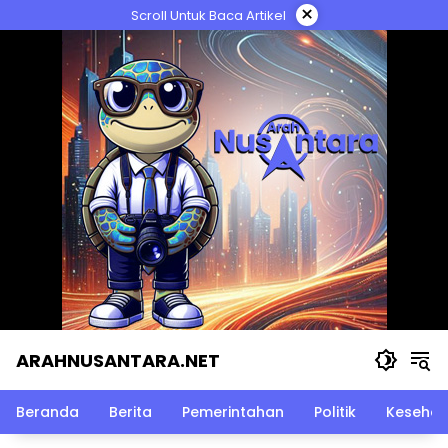
Langsung
×
Scroll Untuk Baca Artikel
ke
konten
ARAHNUSANTARA.NET
Beranda
Berita
Pemerintahan
Politik
Kesehat