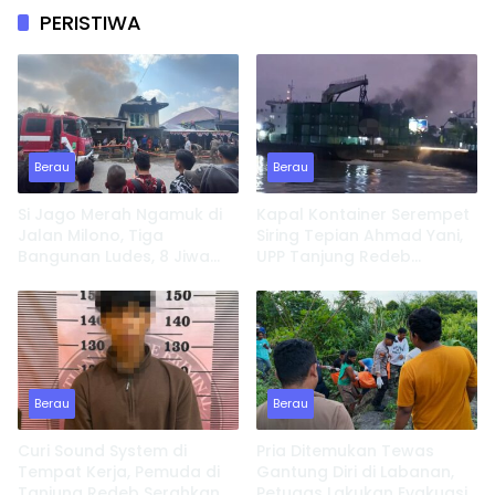
PERISTIWA
Berau
Berau
Si Jago Merah Ngamuk di
Kapal Kontainer Serempet
Jalan Milono, Tiga
Siring Tepian Ahmad Yani,
Bangunan Ludes, 8 Jiwa
UPP Tanjung Redeb
Kehilangan Tempat
Lakukan Investigasi
Tinggal
Berau
Berau
Curi Sound System di
Pria Ditemukan Tewas
Tempat Kerja, Pemuda di
Gantung Diri di Labanan,
Tanjung Redeb Serahkan
Petugas Lakukan Evakuasi