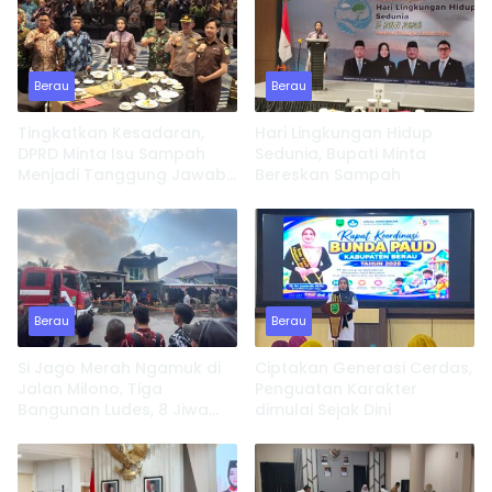
Berau
Berau
Tingkatkan Kesadaran,
Hari Lingkungan Hidup
DPRD Minta Isu Sampah
Sedunia, Bupati Minta
Menjadi Tanggung Jawab
Bereskan Sampah
Semua Pihak
Berau
Berau
Si Jago Merah Ngamuk di
Ciptakan Generasi Cerdas,
Jalan Milono, Tiga
Penguatan Karakter
Bangunan Ludes, 8 Jiwa
dimulai Sejak Dini
Kehilangan Tempat
Tinggal