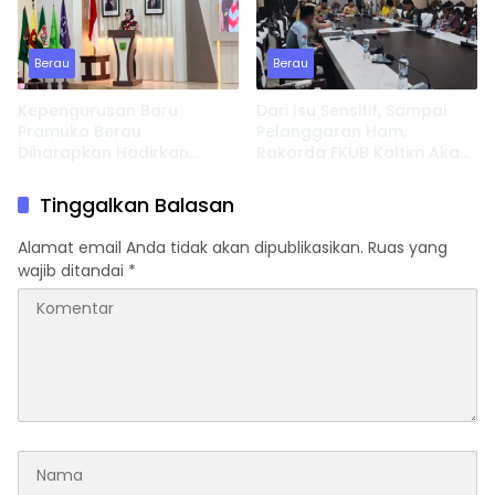
Berau
Berau
Kepengurusan Baru
Dari Isu Sensitif, Sampai
Pramuka Berau
Pelanggaran Ham,
Diharapkan Hadirkan
Rakorda FKUB Kaltim Akan
Inovasi dan Perkuat
Fokus Bahas ini
Pembinaan Karakter
Tinggalkan Balasan
Alamat email Anda tidak akan dipublikasikan.
Ruas yang
wajib ditandai
*