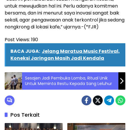
untuk mewujudkan hal ini. Perlu adanya komitmen
bersama, dan ini menurut saya inovasi sangat baik
sekali, agar pengawasan anak terkontrol jika sedang
nongkrong di lokasi kafe,” ujarnya.-(*FJR)
Post Views:
190
BACA JUGA:
Jelang Maratua Music Festival,
Koneksi Jaringan Masih Jadi Kendala
Sesajen Jadi Pembuka Lomba, Ritual Unik
Untuk Meminta Restu Kepada Sang Leluhur
Pos Terkait