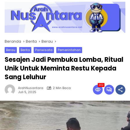
Beranda
Berita
Berau
Berau
Berita
Pariwisata
Pemerintahan
Sesajen Jadi Pembuka Lomba, Ritual
Unik Untuk Meminta Restu Kepada
Sang Leluhur
302
ArahNusantara
2 Min Baca
Juli 5, 2025