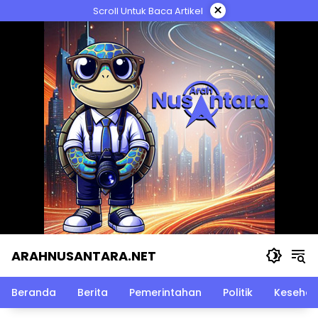
Langsung
×
Scroll Untuk Baca Artikel
ke
konten
ARAHNUSANTARA.NET
Beranda
Berita
Pemerintahan
Politik
Kesehat