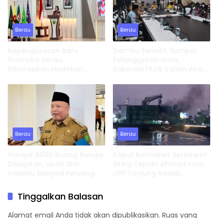
Berau
Berau
Kepengurusan Baru
Dari Isu Sensitif, Sampai
Pramuka Berau
Pelanggaran Ham,
Diharapkan Hadirkan
Rakorda FKUB Kaltim Akan
Inovasi dan Perkuat
Fokus Bahas ini
Pembinaan Karakter
Berau
Berau
Hampir 5000 Ruang Belajar
Kapal Kontainer Serempet
Disiapkan, ubah Skill
Siring Tepian Ahmad Yani,
Individu Menjadi Peluang
UPP Tanjung Redeb
Usaha
Lakukan Investigasi
Tinggalkan Balasan
Alamat email Anda tidak akan dipublikasikan.
Ruas yang