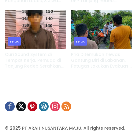
Bangunan Ludes, 8 Jiwa
UPP Tanjung Redeb
Kehilangan Tempat
Lakukan Investigasi
Tinggal
Berau
Berau
Curi Sound System di
Pria Ditemukan Tewas
Tempat Kerja, Pemuda di
Gantung Diri di Labanan,
Tanjung Redeb Serahkan
Petugas Lakukan Evakuasi
Diri
Cepat
© 2025 PT ARAH NUSANTARA MAJU, All rights reserved.