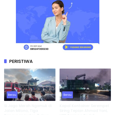
PERISTIWA
Berau
Berau
Si Jago Merah Ngamuk di
Kapal Kontainer Serempet
Jalan Milono, Tiga
Siring Tepian Ahmad Yani,