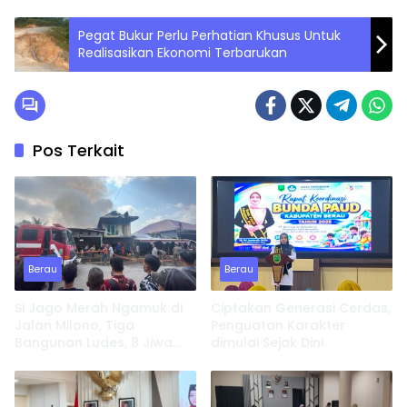
Pegat Bukur Perlu Perhatian Khusus Untuk
Realisasikan Ekonomi Terbarukan
Pos Terkait
Berau
Berau
Si Jago Merah Ngamuk di
Ciptakan Generasi Cerdas,
Jalan Milono, Tiga
Penguatan Karakter
Bangunan Ludes, 8 Jiwa
dimulai Sejak Dini
Kehilangan Tempat
Tinggal