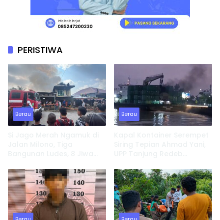
PERISTIWA
Berau
Berau
Si Jago Merah Ngamuk di
Kapal Kontainer Serempet
Jalan Milono, Tiga
Siring Tepian Ahmad Yani,
Bangunan Ludes, 8 Jiwa
UPP Tanjung Redeb
Kehilangan Tempat
Lakukan Investigasi
Tinggal
Berau
Berau