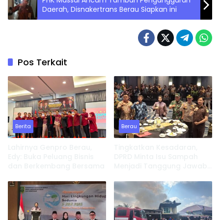
PHK Massal Ancam Tambah Pengangguran
Daerah, Disnakertrans Berau Siapkan ini
Pos Terkait
Berita
Berau
Lahirnya Genpro Berau,
Tingkatkan Kesadaran,
Edy: Buka Peluang Bisnis
DPRD Minta Isu Sampah
dan Berkembang Bersama
Menjadi Tanggung Jawab
Semua Pihak