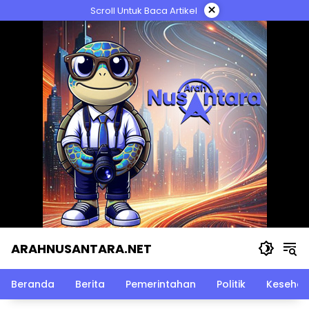
Langsung
×
Scroll Untuk Baca Artikel
ke
konten
ARAHNUSANTARA.NET
Beranda
Berita
Pemerintahan
Politik
Kesehat