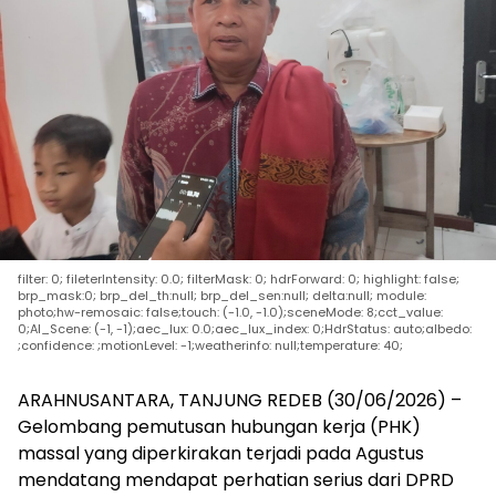
filter: 0; fileterIntensity: 0.0; filterMask: 0; hdrForward: 0; highlight: false;
brp_mask:0; brp_del_th:null; brp_del_sen:null; delta:null; module:
photo;hw-remosaic: false;touch: (-1.0, -1.0);sceneMode: 8;cct_value:
0;AI_Scene: (-1, -1);aec_lux: 0.0;aec_lux_index: 0;HdrStatus: auto;albedo:
;confidence: ;motionLevel: -1;weatherinfo: null;temperature: 40;
ARAHNUSANTARA, TANJUNG REDEB (30/06/2026) –
Gelombang pemutusan hubungan kerja (PHK)
massal yang diperkirakan terjadi pada Agustus
mendatang mendapat perhatian serius dari DPRD