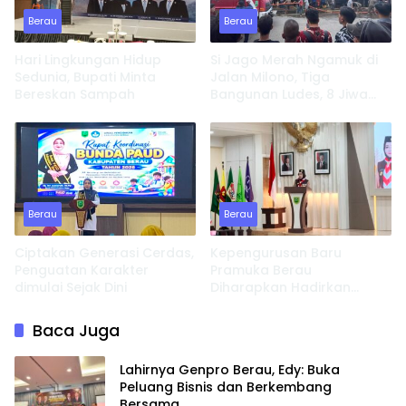
Berau
Berau
Hari Lingkungan Hidup
Si Jago Merah Ngamuk di
Sedunia, Bupati Minta
Jalan Milono, Tiga
Bereskan Sampah
Bangunan Ludes, 8 Jiwa
Kehilangan Tempat
Tinggal
Berau
Berau
Ciptakan Generasi Cerdas,
Kepengurusan Baru
Penguatan Karakter
Pramuka Berau
dimulai Sejak Dini
Diharapkan Hadirkan
Inovasi dan Perkuat
Pembinaan Karakter
Baca Juga
Lahirnya Genpro Berau, Edy: Buka
Peluang Bisnis dan Berkembang
Bersama