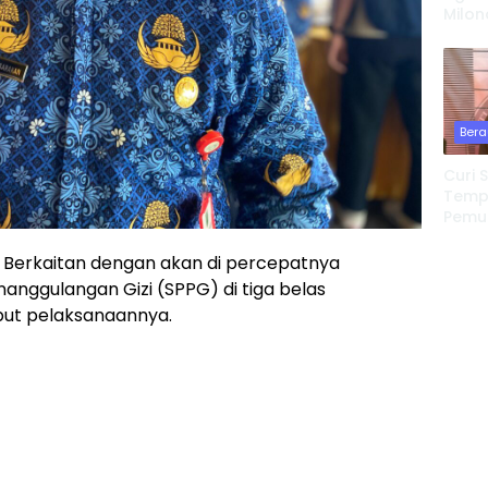
Milon
Bangu
Jiwa 
Temp
Bera
Curi 
Tempa
Pemu
Redeb
erkaitan dengan akan di percepatnya
nggulangan Gizi (SPPG) di tiga belas
but pelaksanaannya.