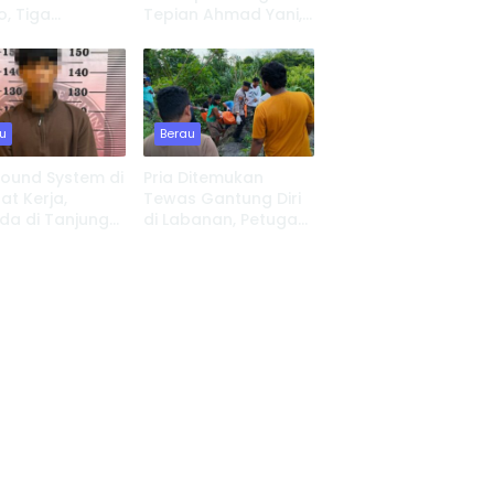
o, Tiga
Tepian Ahmad Yani,
nan Ludes, 8
UPP Tanjung Redeb
Kehilangan
Lakukan Investigasi
at Tinggal
u
Berau
Sound System di
Pria Ditemukan
t Kerja,
Tewas Gantung Diri
da di Tanjung
di Labanan, Petugas
 Serahkan Diri
Lakukan Evakuasi
Cepat