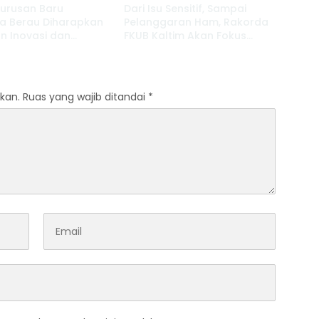
urusan Baru
Dari Isu Sensitif, Sampai
a Berau Diharapkan
Pelanggaran Ham, Rakorda
n Inovasi dan
FKUB Kaltim Akan Fokus
t Pembinaan Karakter
Bahas ini
kan.
Ruas yang wajib ditandai
*