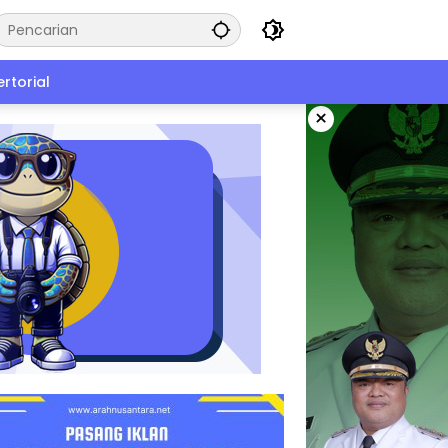
rtorial
×