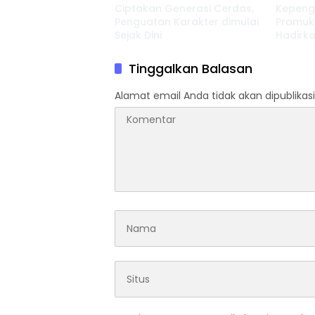
Ciptakan Generasi Cerdas,
Kepeng
Penguatan Karakter dimulai
Pramuk
Sejak Dini
Hadirka
Perkua
Tinggalkan Balasan
Alamat email Anda tidak akan dipublikasi