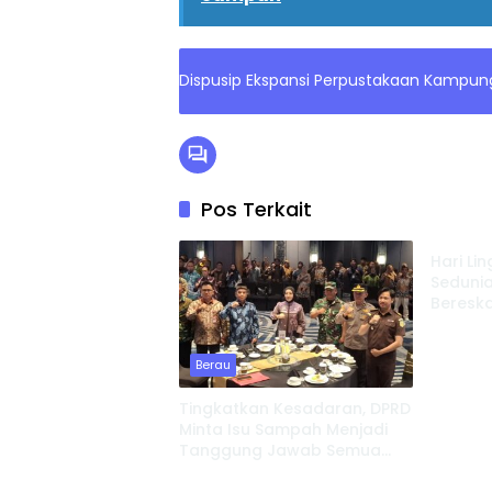
Dispusip Ekspansi Perpustakaan Kampu
Pos Terkait
Berau
Hari Li
Sedunia
Beresk
Berau
Tingkatkan Kesadaran, DPRD
Minta Isu Sampah Menjadi
Tanggung Jawab Semua
Berau
Berau
Pihak