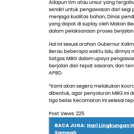
Adapun tim atau unsur yang tergabu
sendiri untuk pengawasan dari segi
menjaga kualitas bahan, Dinas pend
yang dapat di suplay oleh Makan Ber
dalam pelaksanaan proses berjala
Hal ini sesuai arahan Gubernur Kal
Berau beberapa waktu lalu, diriny
Satgas MBG dalam upaya pengawasa
berjalan dan tepat sasaran, dan t
APBD.
“Kami akan segera melakukan koordi
dibentuk, agar penyaluran MBG ini 
tiga belas Kecamatan ini selesai te
Post Views:
225
BACA JUGA:
Hari Lingkungan H
Sampah