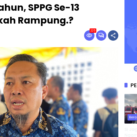
ahun, SPPG Se-13
kah Rampung.?
225
PE
Bera
Si Ja
Ngamu