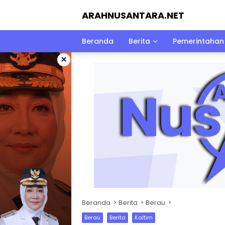
Langsung
ARAHNUSANTARA.NET
ke
konten
Beranda
Berita
Pemerintahan
×
Beranda
Berita
Berau
Berau
Berita
Kaltim