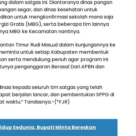
ng dalam satgas ini. Diantaranya dinas pangan
 pangan segar, dan dinas kesehatan untuk
idikan untuk mengkonfirmasi sekolah mana saja
gizi Gratis (MBG), serta beberapa tim lainnya
nnya MBG ke Kecamatan nantinya.
imantan Timur Rudi Mas,ud dalam kunjungannya ke
a meminta untuk setiap Kabupaten membentuk
n serta mendukung penuh agar program ini
entunya penganggaran Berasal Dari APBN dan
nasi kepada seluruh tim satgas yang telah
dapat berjalan lancar, dan pembentukan SPPG di
pat waktu.” Tandasnya.-(*FJR)
idup Sedunia, Bupati Minta Bereskan