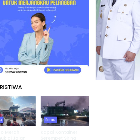
RISTIWA
u
Berau
go Merah
Kapal Kontainer
k di Jalan
Serempet Siring