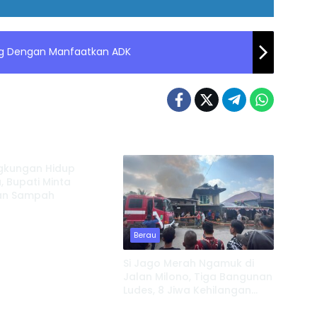
ng Dengan Manfaatkan ADK
ngkungan Hidup
, Bupati Minta
an Sampah
Berau
Si Jago Merah Ngamuk di
Jalan Milono, Tiga Bangunan
Ludes, 8 Jiwa Kehilangan
Berau
Tempat Tinggal