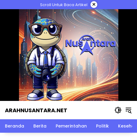
Langsung
×
Scroll Untuk Baca Artikel
ke
konten
ARAHNUSANTARA.NET
Beranda
Berita
Pemerintahan
Politik
Kesehat