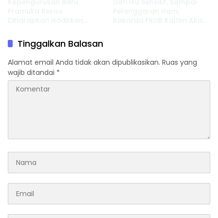
Kepengurusan Baru
Dari Isu Sensitif, Sampai
Pramuka Berau
Pelanggaran Ham,
Diharapkan Hadirkan
Rakorda FKUB Kaltim Akan
Inovasi dan Perkuat
Fokus Bahas ini
Pembinaan Karakter
Tinggalkan Balasan
Alamat email Anda tidak akan dipublikasikan.
Ruas yang
wajib ditandai
*