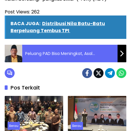
Post Views:
262
BACA JUGA:
Distribusi Nila Batu-Batu
Berpeluang Tembus TPI
Peluang PAD Bisa Meningkat, Asal…
Pos Terkait
Berau
Berau