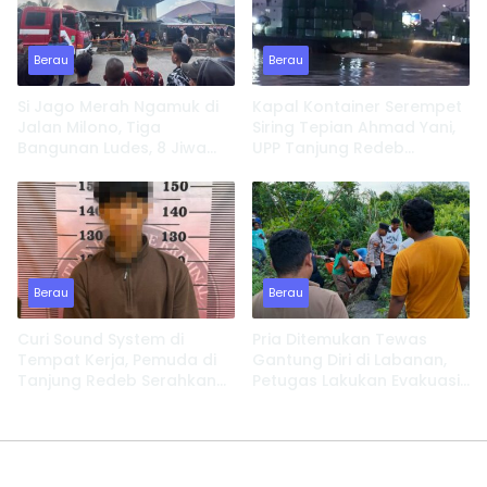
Berau
Berau
Si Jago Merah Ngamuk di
Kapal Kontainer Serempet
Jalan Milono, Tiga
Siring Tepian Ahmad Yani,
Bangunan Ludes, 8 Jiwa
UPP Tanjung Redeb
Kehilangan Tempat
Lakukan Investigasi
Tinggal
Berau
Berau
Curi Sound System di
Pria Ditemukan Tewas
Tempat Kerja, Pemuda di
Gantung Diri di Labanan,
Tanjung Redeb Serahkan
Petugas Lakukan Evakuasi
Diri
Cepat