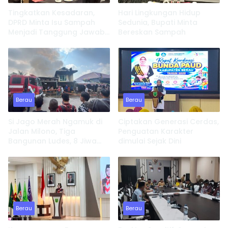
Tingkatkan Kesadaran,
Hari Lingkungan Hidup
DPRD Minta Isu Sampah
Sedunia, Bupati Minta
Menjadi Tanggung Jawab
Bereskan Sampah
Semua Pihak
Berau
Berau
Si Jago Merah Ngamuk di
Ciptakan Generasi Cerdas,
Jalan Milono, Tiga
Penguatan Karakter
Bangunan Ludes, 8 Jiwa
dimulai Sejak Dini
Kehilangan Tempat
Tinggal
Berau
Berau