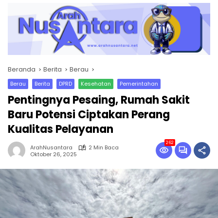
Beranda
Berita
Berau
Berau
Berita
DPRD
Kesehatan
Pemerintahan
Pentingnya Pesaing, Rumah Sakit
Baru Potensi Ciptakan Perang
Kualitas Pelayanan
262
ArahNusantara
2 Min Baca
Oktober 26, 2025