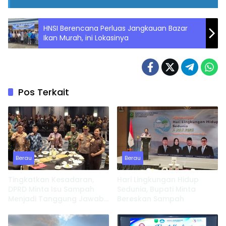
HNSI Berencana Perluas Jangkauan Bazar
Ikan Murah, ini Lokasinya
Pos Terkait
Berau
Berau
Tingkatkan Kesadaran,
Hari Lingkungan Hidup
DPRD Minta Isu Sampah
Sedunia, Bupati Minta
Menjadi Tanggung Jawab
Bereskan Sampah
Semua Pihak