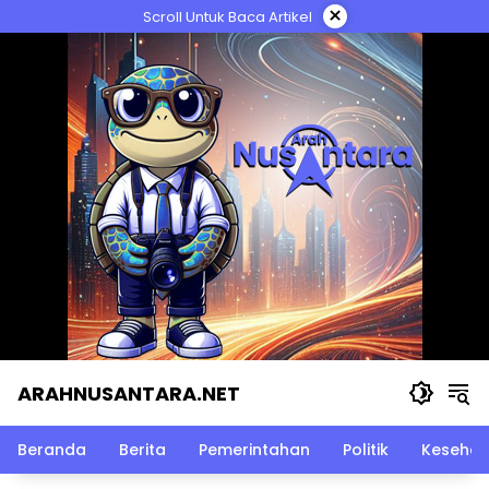
Langsung
×
Scroll Untuk Baca Artikel
ke
konten
ARAHNUSANTARA.NET
Beranda
Berita
Pemerintahan
Politik
Kesehat