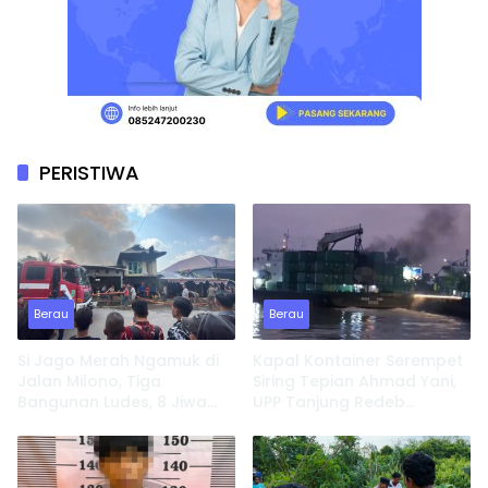
PERISTIWA
Berau
Berau
Si Jago Merah Ngamuk di
Kapal Kontainer Serempet
Jalan Milono, Tiga
Siring Tepian Ahmad Yani,
Bangunan Ludes, 8 Jiwa
UPP Tanjung Redeb
Kehilangan Tempat
Lakukan Investigasi
Tinggal