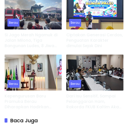
Berau
Berau
Si Jago Merah Ngamuk di
Ciptakan Generasi Cerdas,
Jalan Milono, Tiga
Penguatan Karakter
Bangunan Ludes, 8 Jiwa
dimulai Sejak Dini
Kehilangan Tempat
Tinggal
Berau
Berau
Kepengurusan Baru
Dari Isu Sensitif, Sampai
Pramuka Berau
Pelanggaran Ham,
Diharapkan Hadirkan
Rakorda FKUB Kaltim Akan
Inovasi dan Perkuat
Fokus Bahas ini
Pembinaan Karakter
Baca Juga