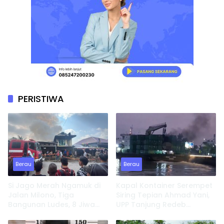
PERISTIWA
Berau
Berau
Si Jago Merah Ngamuk di
Kapal Kontainer Serempet
Jalan Milono, Tiga
Siring Tepian Ahmad Yani,
Bangunan Ludes, 8 Jiwa
UPP Tanjung Redeb
Kehilangan Tempat
Lakukan Investigasi
Tinggal