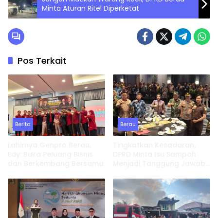
Minta Aturan Ritel Diperketat
Pos Terkait
Berita
Berau
Lahirnya Genpro Berau,
Tingkatkan Kesadaran,
Edy: Buka Peluang Bisnis
DPRD Minta Isu Sampah
dan Berkembang Bersama
Menjadi Tanggung Jawab
Semua Pihak