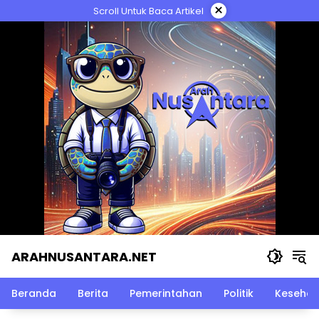
Langsung
×
Scroll Untuk Baca Artikel
ke
konten
ARAHNUSANTARA.NET
Beranda
Berita
Pemerintahan
Politik
Kesehat