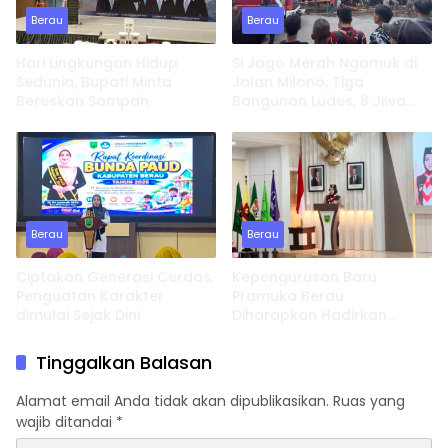
Berau
Berau
Hari Lingkungan Hidup
Si Jago Merah Ngamuk di
Sedunia, Bupati Minta
Jalan Milono, Tiga
Bereskan Sampah
Bangunan Ludes, 8 Jiwa
Kehilangan Tempat
Tinggal
Berau
Berau
Ciptakan Generasi Cerdas,
Kepengurusan Baru
Penguatan Karakter
Pramuka Berau
dimulai Sejak Dini
Diharapkan Hadirkan
Inovasi dan Perkuat
Pembinaan Karakter
Tinggalkan Balasan
Alamat email Anda tidak akan dipublikasikan.
Ruas yang
wajib ditandai
*