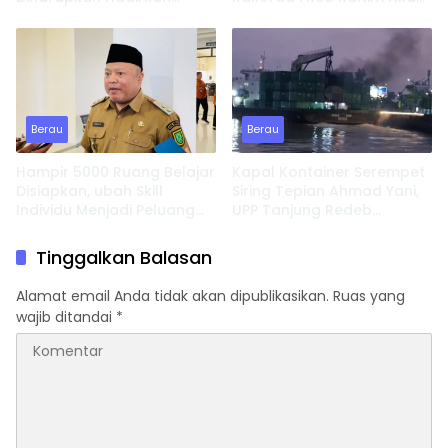
Inovasi dan Perkuat
Fokus Bahas ini
Pembinaan Karakter
Berau
Berau
Hampir 5000 Ruang Belajar
Kapal Kontainer Serempet
Disiapkan, ubah Skill
Siring Tepian Ahmad Yani,
Individu Menjadi Peluang
UPP Tanjung Redeb
Usaha
Lakukan Investigasi
Tinggalkan Balasan
Alamat email Anda tidak akan dipublikasikan.
Ruas yang
wajib ditandai
*