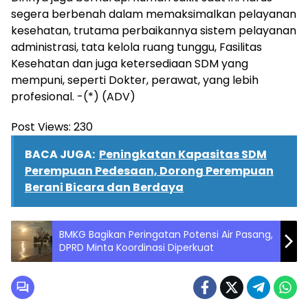
segera berbenah dalam memaksimalkan pelayanan
kesehatan, trutama perbaikannya sistem pelayanan
administrasi, tata kelola ruang tunggu, Fasilitas
Kesehatan dan juga ketersediaan SDM yang
mempuni, seperti Dokter, perawat, yang lebih
profesional. -(*) (ADV)
Post Views:
230
BACA JUGA:
Peningkatan Kapasitas SDM
Perempuan Pedesaan, Dorong Perempuan
Berani Bicara dan Berdaya
BMKG Bagikan Peringatan Potensi Air Pasang,
DPRD Minta Koordinasi Diperkuat