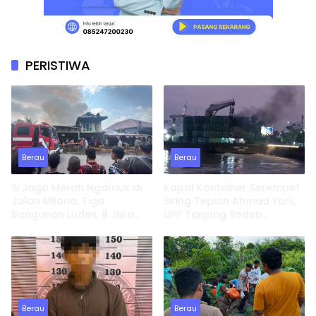
PERISTIWA
Berau
Berau
Si Jago Merah Ngamuk di
Kapal Kontainer Serempet
Jalan Milono, Tiga
Siring Tepian Ahmad Yani,
Bangunan Ludes, 8 Jiwa
UPP Tanjung Redeb
Kehilangan Tempat
Lakukan Investigasi
Tinggal
Berau
Berau