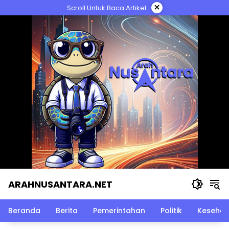
Langsung
×
Scroll Untuk Baca Artikel
ke
konten
ARAHNUSANTARA.NET
Beranda
Berita
Pemerintahan
Politik
Kesehat