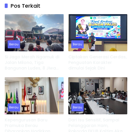
Pos Terkait
Berau
Berau
Si Jago Merah Ngamuk di
Ciptakan Generasi Cerdas,
Jalan Milono, Tiga
Penguatan Karakter
Bangunan Ludes, 8 Jiwa
dimulai Sejak Dini
Kehilangan Tempat
Tinggal
Berau
Berau
Kepengurusan Baru
Dari Isu Sensitif, Sampai
Pramuka Berau
Pelanggaran Ham,
Diharapkan Hadirkan
Rakorda FKUB Kaltim Akan