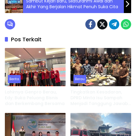
Sambut Kejari Baru, Silaturahmi Awal dan
Akhir Yang Berjalan Hikmat Penuh Suka Cita
Pos Terkait
Berita
Berau
Lahirnya Genpro Berau,
Tingkatkan Kesadaran,
Edy: Buka Peluang Bisnis
DPRD Minta Isu Sampah
dan Berkembang Bersama
Menjadi Tanggung Jawab
Semua Pihak