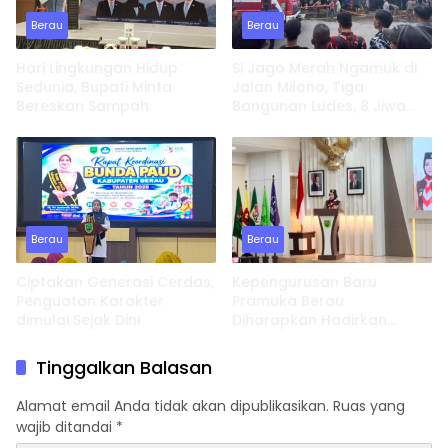
Berau
Berau
Hari Lingkungan Hidup
Si Jago Merah Ngamuk di
Sedunia, Bupati Minta
Jalan Milono, Tiga
Bereskan Sampah
Bangunan Ludes, 8 Jiwa
Kehilangan Tempat
Tinggal
Berau
Berau
Ciptakan Generasi Cerdas,
Kepengurusan Baru
Penguatan Karakter
Pramuka Berau
dimulai Sejak Dini
Diharapkan Hadirkan
Inovasi dan Perkuat
Pembinaan Karakter
Tinggalkan Balasan
Alamat email Anda tidak akan dipublikasikan.
Ruas yang
wajib ditandai
*