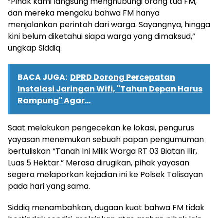
“Pihak kami langsung menghubungi orang tua FM,
dan mereka mengaku bahwa FM hanya
menjalankan perintah dari warga. Sayangnya, hingga
kini belum diketahui siapa warga yang dimaksud,”
ungkap Siddiq.
BACA JUGA:
DPRD Dorong Percepatan
Instalasi Jaringan Wifi, "Tahun Depan Harus
Rampung" Agar...
Saat melakukan pengecekan ke lokasi, pengurus
yayasan menemukan sebuah papan pengumuman
bertuliskan “Tanah Ini Milik Warga RT 03 Biatan Ilir,
Luas 5 Hektar.” Merasa dirugikan, pihak yayasan
segera melaporkan kejadian ini ke Polsek Talisayan
pada hari yang sama.
Siddiq menambahkan, dugaan kuat bahwa FM tidak