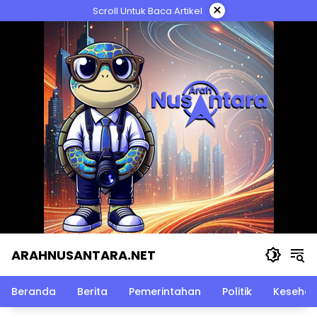
Langsung
×
Scroll Untuk Baca Artikel
ke
konten
ARAHNUSANTARA.NET
Beranda
Berita
Pemerintahan
Politik
Kesehat