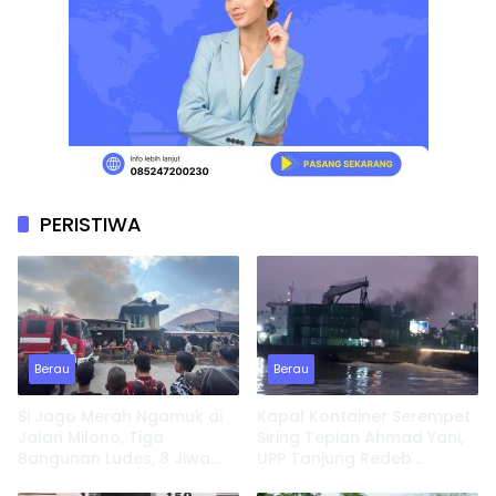
PERISTIWA
Berau
Berau
Si Jago Merah Ngamuk di
Kapal Kontainer Serempet
Jalan Milono, Tiga
Siring Tepian Ahmad Yani,
Bangunan Ludes, 8 Jiwa
UPP Tanjung Redeb
Kehilangan Tempat
Lakukan Investigasi