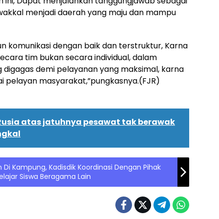
 ini, Dapat menjalankan tanggungjawab sebagai
wakkal menjadi daerah yang maju dan mampu
un komunikasi dengan baik dan terstruktur, Karna
secara tim bukan secara individual, dalam
 digagas demi pelayanan yang maksimal, karna
gai pelayan masyarakat,”pungkasnya.(FJR)
usia atas jatuhnya pesawat tak berawak
ngkal
 Di Kampung, Kadisdik Koordinasi Dengan Pihak
lajar Siswa Beragama Lain