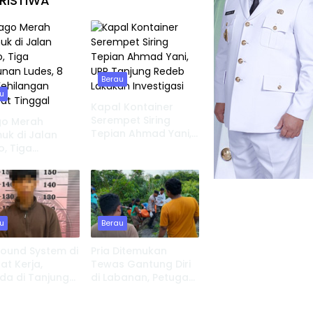
RISTIWA
Berau
u
Kapal Kontainer
Serempet Siring
go Merah
Tepian Ahmad Yani,
k di Jalan
UPP Tanjung Redeb
o, Tiga
Lakukan Investigasi
nan Ludes, 8
Kehilangan
at Tinggal
u
Berau
Sound System di
Pria Ditemukan
t Kerja,
Tewas Gantung Diri
da di Tanjung
di Labanan, Petugas
 Serahkan Diri
Lakukan Evakuasi
Cepat