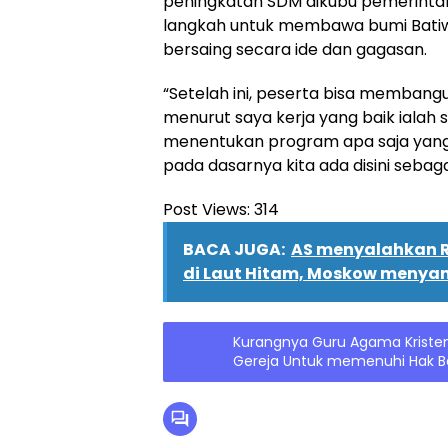
peningkatan SDM dikubu pemerintah
langkah untuk membawa bumi Bati
bersaing secara ide dan gagasan.
“Setelah ini, peserta bisa membang
menurut saya kerja yang baik ialah 
menentukan program apa saja yang
pada dasarnya kita ada disini seba
Post Views:
314
BACA JUGA:
AS menyalahkan R
di Laut Hitam, Moskow menya
Kurangnya Guru Agama Kristen
Gereja Untuk memenuhi Hak Be