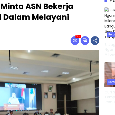
PE
 Minta ASN Bekerja
al Dalam Melayani
Bera
314
Si Ja
Ngamu
Milon
Bangu
Jiwa 
Temp
Bera
Curi 
Tempa
Pemu
Redeb