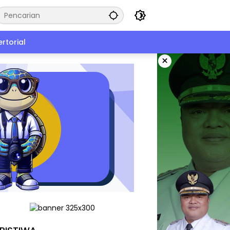
rtorial
×