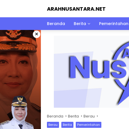
Langsung
ARAHNUSANTARA.NET
ke
konten
Beranda
Berita
Pemerintahan
×
Beranda
Berita
Berau
Berau
Berita
Pemerintahan