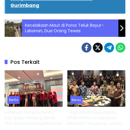
Gurimbang
Kecelakaan Maut di Poros Teluk Bayur–
Labanan, Dua Orang Tewas
Pos Terkait
Berita
Berau
Lahirnya Genpro Berau,
Tingkatkan Kesadaran,
Edy: Buka Peluang Bisnis
DPRD Minta Isu Sampah
dan Berkembang Bersama
Menjadi Tanggung Jawab
Semua Pihak