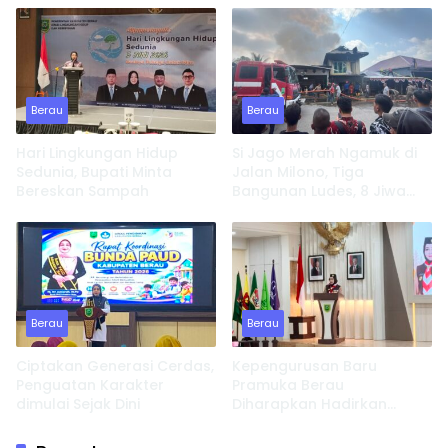
Berau
Berau
Hari Lingkungan Hidup
Si Jago Merah Ngamuk di
Sedunia, Bupati Minta
Jalan Milono, Tiga
Bereskan Sampah
Bangunan Ludes, 8 Jiwa
Kehilangan Tempat
Tinggal
Berau
Berau
Ciptakan Generasi Cerdas,
Kepengurusan Baru
Penguatan Karakter
Pramuka Berau
dimulai Sejak Dini
Diharapkan Hadirkan
Inovasi dan Perkuat
Pembinaan Karakter