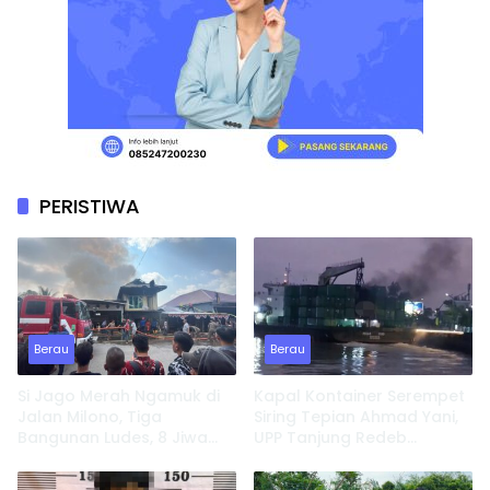
PERISTIWA
Berau
Berau
Si Jago Merah Ngamuk di
Kapal Kontainer Serempet
Jalan Milono, Tiga
Siring Tepian Ahmad Yani,
Bangunan Ludes, 8 Jiwa
UPP Tanjung Redeb
Kehilangan Tempat
Lakukan Investigasi
Tinggal