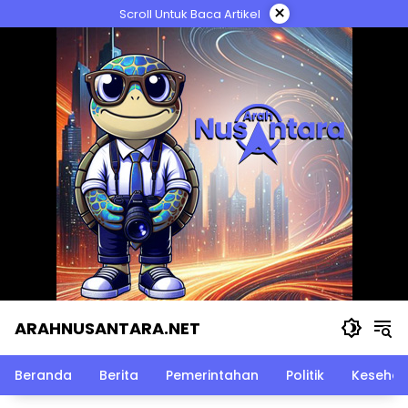
Langsung
×
Scroll Untuk Baca Artikel
ke
konten
ARAHNUSANTARA.NET
Beranda
Berita
Pemerintahan
Politik
Kesehat