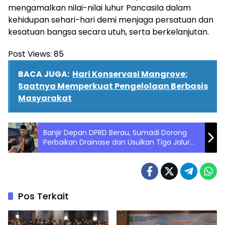
mengamalkan nilai-nilai luhur Pancasila dalam
kehidupan sehari-hari demi menjaga persatuan dan
kesatuan bangsa secara utuh, serta berkelanjutan.
Post Views:
85
BACA JUGA:
Hari Konservasi Mangrove:
Saatnya Memperkuat Pengelolaan Berbasis
Masyarakat
Banjir Depan DPRD Berau, Sumadi Dorong
Perbaikan Drainase dan Usulkan Tiga Jalur
Drainase
Pos Terkait