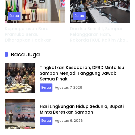
Berau
Berau
Kepengurusan Baru
Dari Isu Sensitif, Sampai
Pramuka Berau
Pelanggaran Ham,
Diharapkan Hadirkan
Rakorda FKUB Kaltim Akan
Inovasi dan Perkuat
Fokus Bahas ini
Pembinaan Karakter
Baca Juga
Tingkatkan Kesadaran, DPRD Minta Isu
Sampah Menjadi Tanggung Jawab
Semua Pihak
Berau
Agustus 7, 2026
Hari Lingkungan Hidup Sedunia, Bupati
Minta Bereskan Sampah
Berau
Agustus 6, 2026