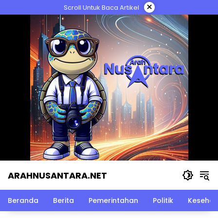
Langsung
×
Scroll Untuk Baca Artikel
ke
konten
ARAHNUSANTARA.NET
Beranda
Berita
Pemerintahan
Politik
Kesehat