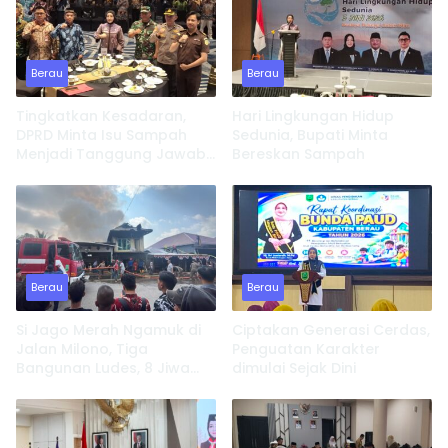
Berau
Berau
Tingkatkan Kesadaran,
Hari Lingkungan Hidup
DPRD Minta Isu Sampah
Sedunia, Bupati Minta
Menjadi Tanggung Jawab
Bereskan Sampah
Semua Pihak
Berau
Berau
Si Jago Merah Ngamuk di
Ciptakan Generasi Cerdas,
Jalan Milono, Tiga
Penguatan Karakter
Bangunan Ludes, 8 Jiwa
dimulai Sejak Dini
Kehilangan Tempat
Tinggal