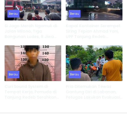
Berau
Berau
Si Jago Merah Ngamuk di
Kapal Kontainer Serempet
Jalan Milono, Tiga
Siring Tepian Ahmad Yani,
Bangunan Ludes, 8 Jiwa
UPP Tanjung Redeb
Kehilangan Tempat
Lakukan Investigasi
Tinggal
Berau
Berau
Curi Sound System di
Pria Ditemukan Tewas
Tempat Kerja, Pemuda di
Gantung Diri di Labanan,
Tanjung Redeb Serahkan
Petugas Lakukan Evakuasi
Diri
Cepat