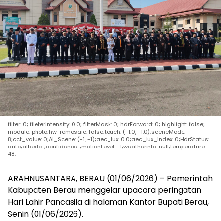
filter: 0; fileterIntensity: 0.0; filterMask: 0; hdrForward: 0; highlight: false;
module: photo;hw-remosaic: false;touch: (-1.0, -1.0);sceneMode:
8;cct_value: 0;AI_Scene: (-1, -1);aec_lux: 0.0;aec_lux_index: 0;HdrStatus:
auto;albedo: ;confidence: ;motionLevel: -1;weatherinfo: null;temperature:
48;
ARAHNUSANTARA, BERAU (01/06/2026) – Pemerintah
Kabupaten Berau menggelar upacara peringatan
Hari Lahir Pancasila di halaman Kantor Bupati Berau,
Senin (01/06/2026).