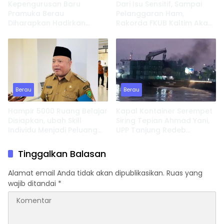
Kepengurusan Baru
Dari Isu Sensitif, Sampai
Pramuka Berau
Pelanggaran Ham,
Diharapkan Hadirkan
Rakorda FKUB Kaltim Akan
Inovasi dan Perkuat
Fokus Bahas ini
Pembinaan Karakter
Berau
Berau
Hampir 5000 Ruang Belajar
Kapal Kontainer Serempet
Disiapkan, ubah Skill
Siring Tepian Ahmad Yani,
Individu Menjadi Peluang
UPP Tanjung Redeb
Usaha
Lakukan Investigasi
Tinggalkan Balasan
Alamat email Anda tidak akan dipublikasikan.
Ruas yang
wajib ditandai
*