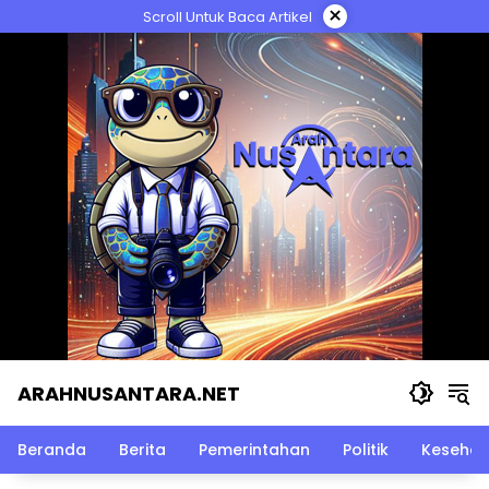
Langsung
×
Scroll Untuk Baca Artikel
ke
konten
ARAHNUSANTARA.NET
Beranda
Berita
Pemerintahan
Politik
Kesehat