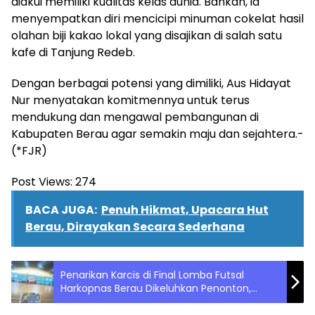
diakui memiliki kualitas kelas dunia. Bahkan, ia
menyempatkan diri mencicipi minuman cokelat hasil
olahan biji kakao lokal yang disajikan di salah satu
kafe di Tanjung Redeb.
Dengan berbagai potensi yang dimiliki, Aus Hidayat
Nur menyatakan komitmennya untuk terus
mendukung dan mengawal pembangunan di
Kabupaten Berau agar semakin maju dan sejahtera.-
(*FJR)
Post Views:
274
BACA JUGA:
Penuh Hikmat, Upacara Hut
Berau, Dirayakan Secara Sederhana
Penarikan Karcis di Final Lomba Futsal
Harkopnas Berau Dikeluhkan Penonton,
Diskoperindag Klarifikasi