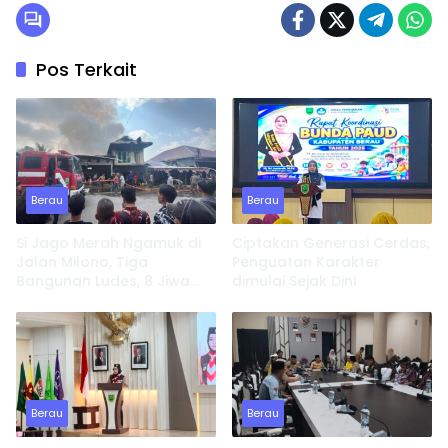
Pos Terkait
Berau
Berau
Si Jago Merah Ngamuk di
Ciptakan Generasi Cerdas,
Jalan Milono, Tiga
Penguatan Karakter
Bangunan Ludes, 8 Jiwa
dimulai Sejak Dini
Kehilangan Tempat
Tinggal
Berau
Berau