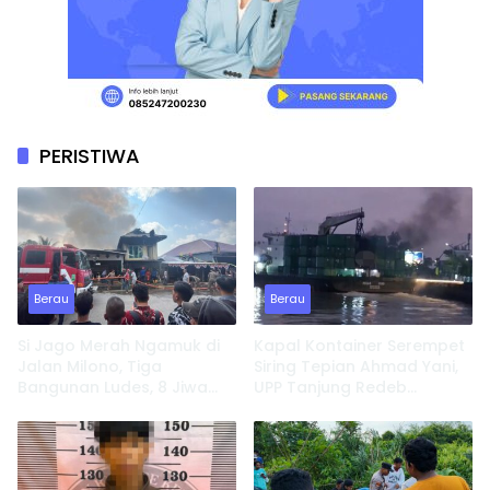
PERISTIWA
Berau
Berau
Si Jago Merah Ngamuk di
Kapal Kontainer Serempet
Jalan Milono, Tiga
Siring Tepian Ahmad Yani,
Bangunan Ludes, 8 Jiwa
UPP Tanjung Redeb
Kehilangan Tempat
Lakukan Investigasi
Tinggal