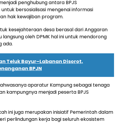
i menjadi penghubung antara BPJS
untuk bersosialisasi mengenai informasi
dan hak kewajiban program.
ntuk kesejahteraan desa berasal dari Anggaran
langsung oleh DPMK hal ini untuk mendorong
g ada.
an Teluk Bayur–Labanan Disorot,
Penanganan BPJN
4 bahwasanya aparatur Kampung sebagai tenaga
rkan kampungnya menjadi peserta BPJS
kah ini juga merupakan inisiatif Pemerintah dalam
 perlindungan kerja bagi seluruh ekosistem