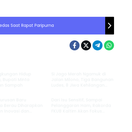
Pedas Saat Rapat Paripurna
Berau
ngkungan Hidup
Si Jago Merah Ngamuk di
, Bupati Minta
Jalan Milono, Tiga Bangunan
an Sampah
Ludes, 8 Jiwa Kehilangan
Berau
Tempat Tinggal
urusan Baru
Dari Isu Sensitif, Sampai
a Berau Diharapkan
Pelanggaran Ham, Rakorda
n Inovasi dan
FKUB Kaltim Akan Fokus
t Pembinaan Karakter
Bahas ini