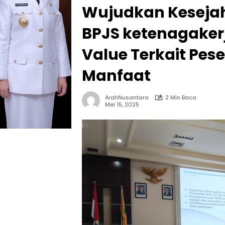
Wujudkan Keseja
BPJS ketenagakerj
Value Terkait Pe
Manfaat
ArahNusantara
2 Min Baca
Mei 15, 2025