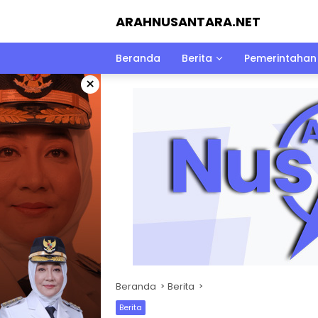
Langsung
ARAHNUSANTARA.NET
ke
konten
Beranda
Berita
Pemerintahan
×
Beranda
Berita
Berita