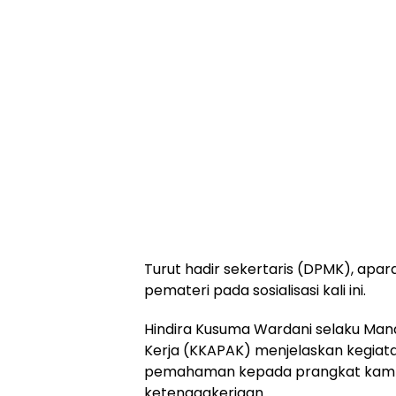
Turut hadir sekertaris (DPMK), apar
pemateri pada sosialisasi kali ini.
Hindira Kusuma Wardani selaku Mana
Kerja (KKAPAK) menjelaskan kegiata
pemahaman kepada prangkat kampu
ketenagakerjaan.