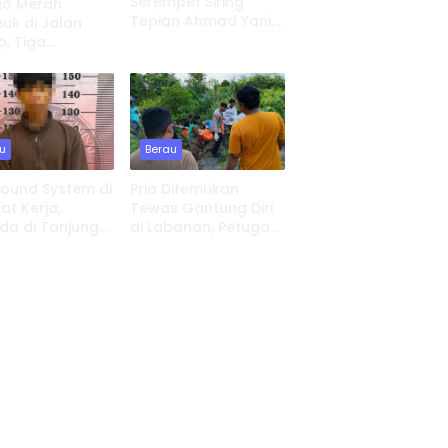
Serempet Siring
go Merah
Tepian Ahmad Yani,
k di Jalan
UPP Tanjung Redeb
o, Tiga
Lakukan Investigasi
nan Ludes, 8
Kehilangan
at Tinggal
u
Berau
Sound System di
Pria Ditemukan
t Kerja,
Tewas Gantung Diri
da di Tanjung
di Labanan, Petugas
 Serahkan Diri
Lakukan Evakuasi
Cepat