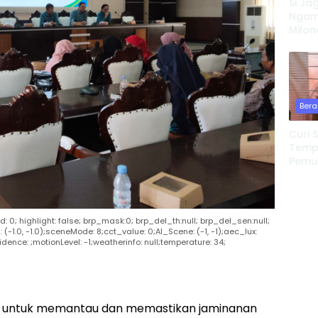
Si Ja
Ngamu
Milon
Bangu
Jiwa 
Temp
Bera
Curi 
Tempa
Pemu
Redeb
rward: 0; highlight: false; brp_mask:0; brp_del_th:null; brp_del_sen:null;
 (-1.0, -1.0);sceneMode: 8;cct_value: 0;AI_Scene: (-1, -1);aec_lux:
dence: ;motionLevel: -1;weatherinfo: null;temperature: 34;
untuk memantau dan memastikan jaminanan