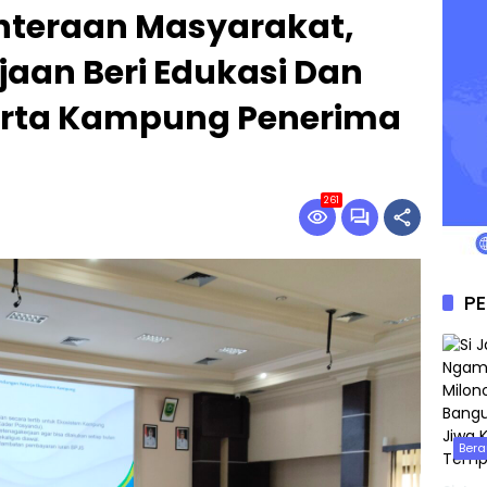
hteraan Masyarakat,
aan Beri Edukasi Dan
serta Kampung Penerima
261
PE
Bera