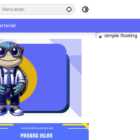
rtorial
×