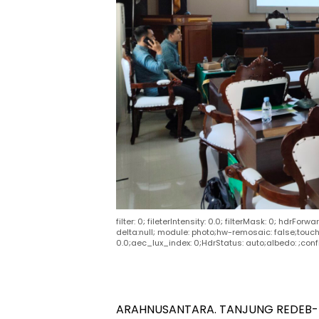
filter: 0; fileterIntensity: 0.0; filterMask: 0; hdrFo
delta:null; module: photo;hw-remosaic: false;touch:
0.0;aec_lux_index: 0;HdrStatus: auto;albedo: ;confi
ARAHNUSANTARA. TANJUNG REDEB- 