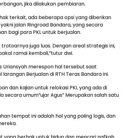
bangan, jika dilakukan pembiaran.
hak terkait, ada beberapa opsi yang diberikan
, yakni jalan Ringroad Bandara, yang secara
han bagi para PKL untuk berjualan.
 trotoarnya juga luas. Dengan areal strategis ini,
akal ramai kembali,”tutur dwi.
us Uriansyah merespon hal tersebut saat
 larangan Berjualan di RTH Teras Bandara ini.
an dan kajian untuk relokasi PKL yang ada di
ada secara umum”ujar Agus” Merupakan salah satu
han tempat ini adalah hal yang paling logis, dan
mereka.
t yang berhak untuk hidup dan mencari nafkah,