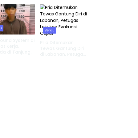
nan Ludes, 8
Kehilangan
at Tinggal
u
Berau
Sound System di
Pria Ditemukan
t Kerja,
Tewas Gantung Diri
da di Tanjung
di Labanan, Petugas
 Serahkan Diri
Lakukan Evakuasi
Cepat