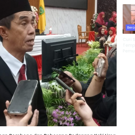
Bangu
Jiwa 
Temp
Bera
Curi 
Tempa
Pemu
Redeb