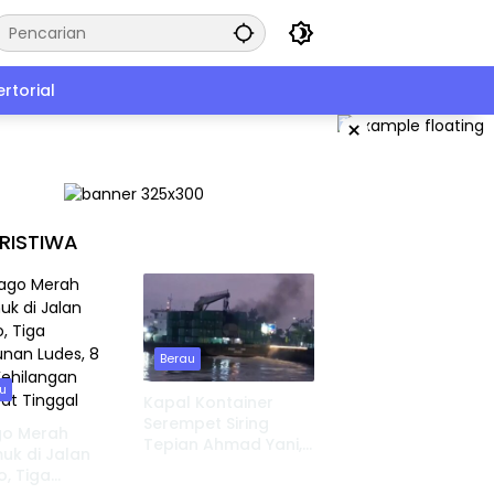
rtorial
×
RISTIWA
Berau
u
Kapal Kontainer
Serempet Siring
go Merah
Tepian Ahmad Yani,
k di Jalan
UPP Tanjung Redeb
o, Tiga
Lakukan Investigasi