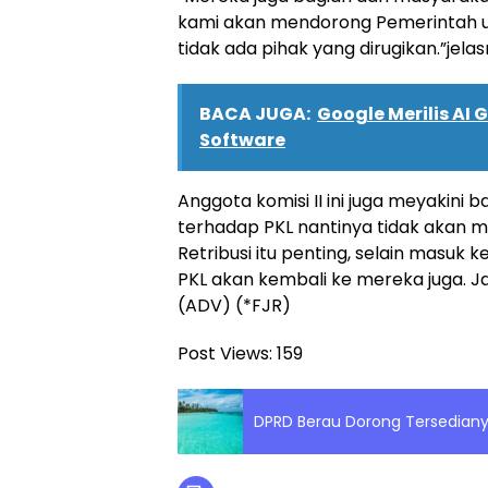
kami akan mendorong Pemerintah unt
tidak ada pihak yang dirugikan.”jelas
BACA JUGA:
Google Merilis AI
Software
Anggota komisi II ini juga meyakini
terhadap PKL nantinya tidak akan 
Retribusi itu penting, selain masu
PKL akan kembali ke mereka juga. J
(ADV) (*FJR)
Post Views:
159
DPRD Berau Dorong Tersedian