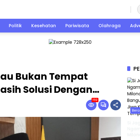
Sabtu, 8 Agustus 2026
Politik
Kesehatan
Pariwisata
Olahraga
Adve
PE
jau Bukan Tempat
Kasih Solusi Dengan…
159
Bera
Si Ja
Ngamu
Milon