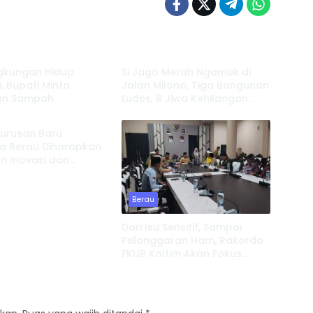
Berau
ngkungan Hidup
Si Jago Merah Ngamuk di
, Bupati Minta
Jalan Milono, Tiga Bangunan
an Sampah
Ludes, 8 Jiwa Kehilangan
Tempat Tinggal
urusan Baru
a Berau Diharapkan
n Inovasi dan
t Pembinaan Karakter
Berau
Dari Isu Sensitif, Sampai
Pelanggaran Ham, Rakorda
FKUB Kaltim Akan Fokus
Bahas ini