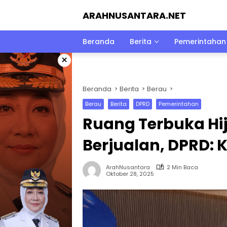
Langsung
ARAHNUSANTARA.NET
ke
konten
Beranda
Berita
Pemerintahan
×
Beranda
Berita
Berau
Berau
Berita
DPRD
Pemerintahan
Ruang Terbuka Hi
Berjualan, DPRD: 
ArahNusantara
2 Min Baca
Oktober 28, 2025