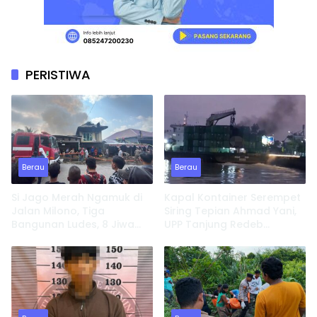
PERISTIWA
Berau
Berau
Si Jago Merah Ngamuk di
Kapal Kontainer Serempet
Jalan Milono, Tiga
Siring Tepian Ahmad Yani,
Bangunan Ludes, 8 Jiwa
UPP Tanjung Redeb
Kehilangan Tempat
Lakukan Investigasi
Tinggal