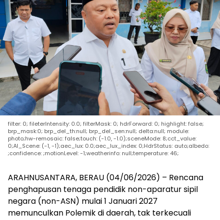
filter: 0; fileterIntensity: 0.0; filterMask: 0; hdrForward: 0; highlight: false;
brp_mask:0; brp_del_th:null; brp_del_sen:null; delta:null; module:
photo;hw-remosaic: false;touch: (-1.0, -1.0);sceneMode: 8;cct_value:
0;AI_Scene: (-1, -1);aec_lux: 0.0;aec_lux_index: 0;HdrStatus: auto;albedo:
;confidence: ;motionLevel: -1;weatherinfo: null;temperature: 46;
ARAHNUSANTARA, BERAU (04/06/2026) – Rencana
penghapusan tenaga pendidik non-aparatur sipil
negara (non-ASN) mulai 1 Januari 2027
memunculkan Polemik di daerah, tak terkecuali