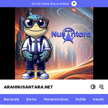
Langsung
×
Scroll Untuk Baca Artikel
ke
konten
ARAHNUSANTARA.NET
Beranda
Berita
Pemerintahan
Politik
Kesehat