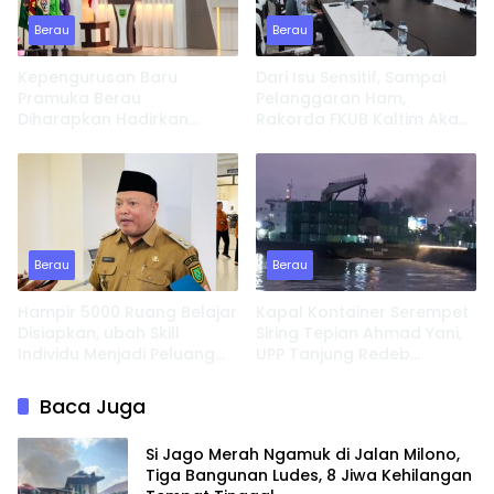
Berau
Berau
Kepengurusan Baru
Dari Isu Sensitif, Sampai
Pramuka Berau
Pelanggaran Ham,
Diharapkan Hadirkan
Rakorda FKUB Kaltim Akan
Inovasi dan Perkuat
Fokus Bahas ini
Pembinaan Karakter
Berau
Berau
Hampir 5000 Ruang Belajar
Kapal Kontainer Serempet
Disiapkan, ubah Skill
Siring Tepian Ahmad Yani,
Individu Menjadi Peluang
UPP Tanjung Redeb
Usaha
Lakukan Investigasi
Baca Juga
Si Jago Merah Ngamuk di Jalan Milono,
Tiga Bangunan Ludes, 8 Jiwa Kehilangan