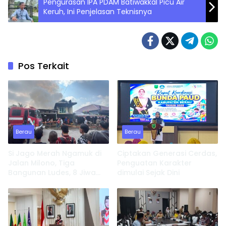
Pengurasan IPA PDAM Batiwakkal Picu Air
Keruh, Ini Penjelasan Teknisnya
Pos Terkait
Berau
Berau
Si Jago Merah Ngamuk di
Ciptakan Generasi Cerdas,
Jalan Milono, Tiga
Penguatan Karakter
Bangunan Ludes, 8 Jiwa
dimulai Sejak Dini
Kehilangan Tempat
Tinggal