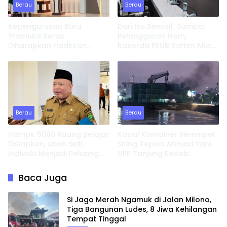
Berau
Berau
Kepengurusan Baru
Dari Isu Sensitif, Sampai
Pramuka Berau
Pelanggaran Ham,
Diharapkan Hadirkan
Rakorda FKUB Kaltim Akan
Inovasi dan Perkuat
Fokus Bahas ini
Pembinaan Karakter
Berau
Berau
Hampir 5000 Ruang Belajar
Kapal Kontainer Serempet
Disiapkan, ubah Skill
Siring Tepian Ahmad Yani,
Individu Menjadi Peluang
UPP Tanjung Redeb
Usaha
Lakukan Investigasi
Baca Juga
Si Jago Merah Ngamuk di Jalan Milono,
Tiga Bangunan Ludes, 8 Jiwa Kehilangan
Tempat Tinggal