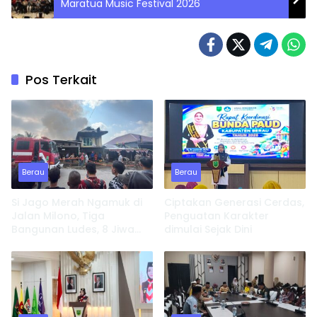
Maratua Music Festival 2026
Pos Terkait
Berau
Berau
Si Jago Merah Ngamuk di
Ciptakan Generasi Cerdas,
Jalan Milono, Tiga
Penguatan Karakter
Bangunan Ludes, 8 Jiwa
dimulai Sejak Dini
Kehilangan Tempat
Tinggal