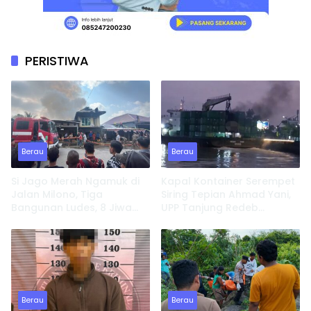
PERISTIWA
Berau
Berau
Si Jago Merah Ngamuk di
Kapal Kontainer Serempet
Jalan Milono, Tiga
Siring Tepian Ahmad Yani,
Bangunan Ludes, 8 Jiwa
UPP Tanjung Redeb
Kehilangan Tempat
Lakukan Investigasi
Tinggal
Berau
Berau