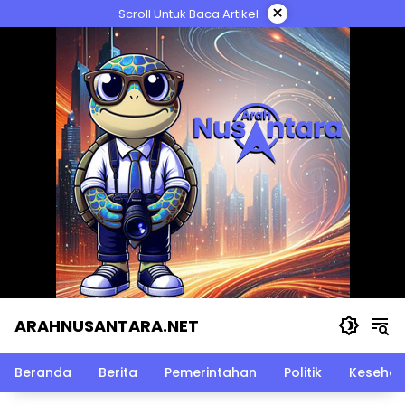
Langsung
×
Scroll Untuk Baca Artikel
ke
konten
ARAHNUSANTARA.NET
Beranda
Berita
Pemerintahan
Politik
Kesehat