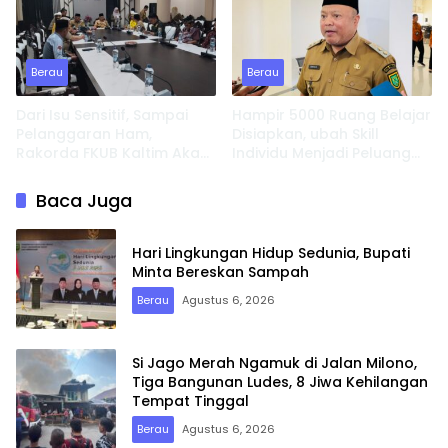
Berau
Berau
Dari Isu Sensitif, Sampai
Hampir 5000 Ruang Belajar
Pelanggaran Ham,
Disiapkan, ubah Skill
Rakorda FKUB Kaltim Akan
Individu Menjadi Peluang
Fokus Bahas ini
Usaha
Baca Juga
Hari Lingkungan Hidup Sedunia, Bupati
Minta Bereskan Sampah
Berau
Agustus 6, 2026
Si Jago Merah Ngamuk di Jalan Milono,
Tiga Bangunan Ludes, 8 Jiwa Kehilangan
Tempat Tinggal
Berau
Agustus 6, 2026