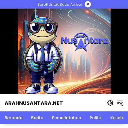
Langsung
×
Scroll Untuk Baca Artikel
ke
konten
ARAHNUSANTARA.NET
Beranda
Berita
Pemerintahan
Politik
Kesehat