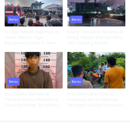
Berau
Berau
Si Jago Merah Ngamuk di
Kapal Kontainer Serempet
Jalan Milono, Tiga
Siring Tepian Ahmad Yani,
Bangunan Ludes, 8 Jiwa
UPP Tanjung Redeb
Kehilangan Tempat
Lakukan Investigasi
Tinggal
Berau
Berau
Curi Sound System di
Pria Ditemukan Tewas
Tempat Kerja, Pemuda di
Gantung Diri di Labanan,
Tanjung Redeb Serahkan
Petugas Lakukan Evakuasi
Diri
Cepat