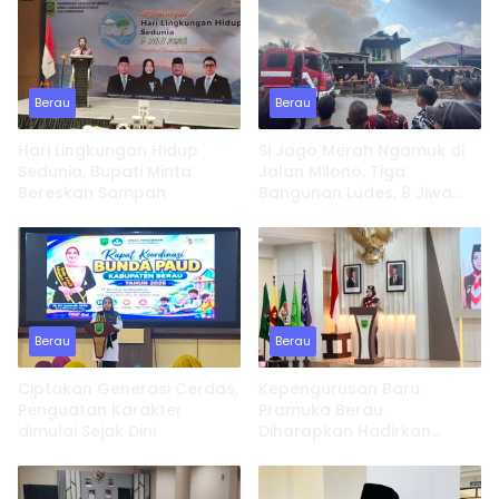
Berau
Berau
Hari Lingkungan Hidup
Si Jago Merah Ngamuk di
Sedunia, Bupati Minta
Jalan Milono, Tiga
Bereskan Sampah
Bangunan Ludes, 8 Jiwa
Kehilangan Tempat
Tinggal
Berau
Berau
Ciptakan Generasi Cerdas,
Kepengurusan Baru
Penguatan Karakter
Pramuka Berau
dimulai Sejak Dini
Diharapkan Hadirkan
Inovasi dan Perkuat
Pembinaan Karakter