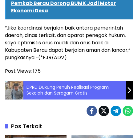
Pemkab Berau Dorong BUMK Jadi Motor
Ekonomi Desa
“Jika koordinasi berjalan baik antara pemerintah
daerah, dinas terkait, dan aparat penegak hukum,
saya optimistis arus mudik dan arus balik di
Kabupaten Berau dapat berjalan aman dan lancar,”
pungkasnya.-(*FJR/ADV)
Post Views:
175
DPRD Dukung Penuh Realisasi Program
Sekolah dan Seragam Gratis
Pos Terkait