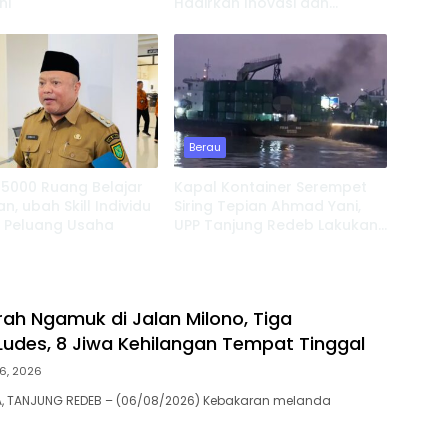
ni
Hadirkan Inovasi dan
Perkuat Pembinaan Karakter
Berau
 5000 Ruang Belajar
Kapal Kontainer Serempet
n, ubah Skill Individu
Siring Tepian Ahmad Yani,
i Peluang Usaha
UPP Tanjung Redeb Lakukan
Investigasi
rah Ngamuk di Jalan Milono, Tiga
udes, 8 Jiwa Kehilangan Tempat Tinggal
6, 2026
 TANJUNG REDEB – (06/08/2026) Kebakaran melanda