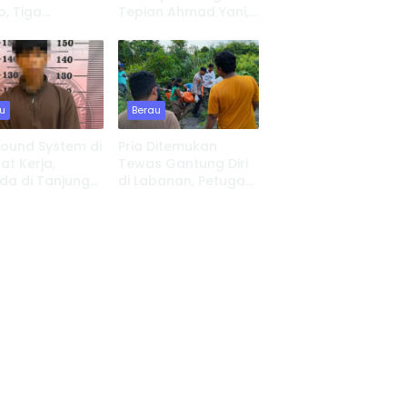
o, Tiga
Tepian Ahmad Yani,
nan Ludes, 8
UPP Tanjung Redeb
Kehilangan
Lakukan Investigasi
at Tinggal
u
Berau
Sound System di
Pria Ditemukan
t Kerja,
Tewas Gantung Diri
da di Tanjung
di Labanan, Petugas
 Serahkan Diri
Lakukan Evakuasi
Cepat