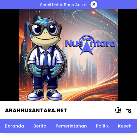
Langsung
×
Scroll Untuk Baca Artikel
ke
konten
ARAHNUSANTARA.NET
Beranda
Berita
Pemerintahan
Politik
Kesehat