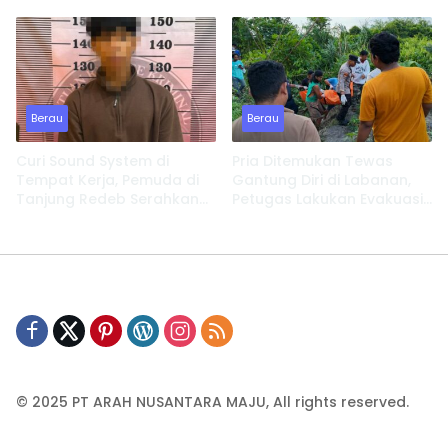
Kehilangan Tempat
Lakukan Investigasi
Tinggal
Berau
Berau
Curi Sound System di
Pria Ditemukan Tewas
Tempat Kerja, Pemuda di
Gantung Diri di Labanan,
Tanjung Redeb Serahkan
Petugas Lakukan Evakuasi
Diri
Cepat
© 2025 PT ARAH NUSANTARA MAJU, All rights reserved.