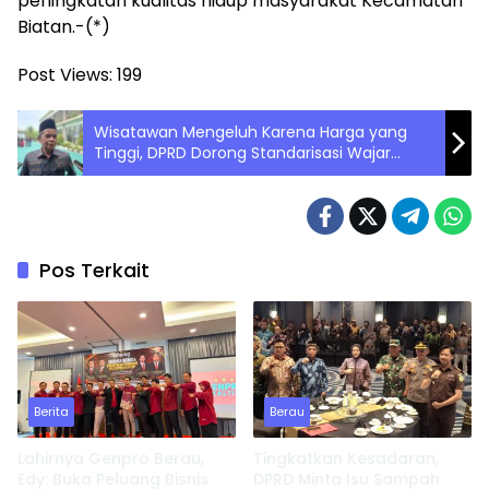
peningkatan kualitas hidup masyarakat Kecamatan
Biatan.-(*)
Post Views:
199
Wisatawan Mengeluh Karena Harga yang
Tinggi, DPRD Dorong Standarisasi Wajar
Untuk hal ini
Pos Terkait
Berita
Berau
Lahirnya Genpro Berau,
Tingkatkan Kesadaran,
Edy: Buka Peluang Bisnis
DPRD Minta Isu Sampah