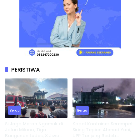
PERISTIWA
Berau
Berau
Si Jago Merah Ngamuk di
Kapal Kontainer Serempet
Jalan Milono, Tiga
Siring Tepian Ahmad Yani,
Bangunan Ludes, 8 Jiwa
UPP Tanjung Redeb