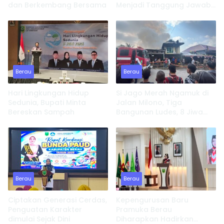
dan Berkembang Bersama
Menjadi Tanggung Jawab
Semua Pihak
Berau
Berau
Hari Lingkungan Hidup
Si Jago Merah Ngamuk di
Sedunia, Bupati Minta
Jalan Milono, Tiga
Bereskan Sampah
Bangunan Ludes, 8 Jiwa
Kehilangan Tempat
Tinggal
Berau
Berau
Ciptakan Generasi Cerdas,
Kepengurusan Baru
Penguatan Karakter
Pramuka Berau
dimulai Sejak Dini
Diharapkan Hadirkan