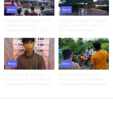
Berau
Berau
Si Jago Merah Ngamuk di
Kapal Kontainer Serempet
Jalan Milono, Tiga
Siring Tepian Ahmad Yani,
Bangunan Ludes, 8 Jiwa
UPP Tanjung Redeb
Kehilangan Tempat
Lakukan Investigasi
Tinggal
Berau
Berau
Curi Sound System di
Pria Ditemukan Tewas
Tempat Kerja, Pemuda di
Gantung Diri di Labanan,
Tanjung Redeb Serahkan
Petugas Lakukan Evakuasi
Diri
Cepat