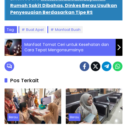
Rumah Sakit Dibahas, Dinkes Berau Usulkan
Penyesuaian Berdasarkan Tipe RS
Tag:
Buat Apel
Manfaat Buah
Manfaat Tomat Ceri untuk Kesehatan dan
Cara Tepat Mengonsumsinya
Pos Terkait
Berau
Berau