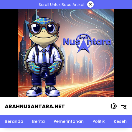
Langsung
×
Scroll Untuk Baca Artikel
ke
konten
ARAHNUSANTARA.NET
Beranda
Berita
Pemerintahan
Politik
Kesehat