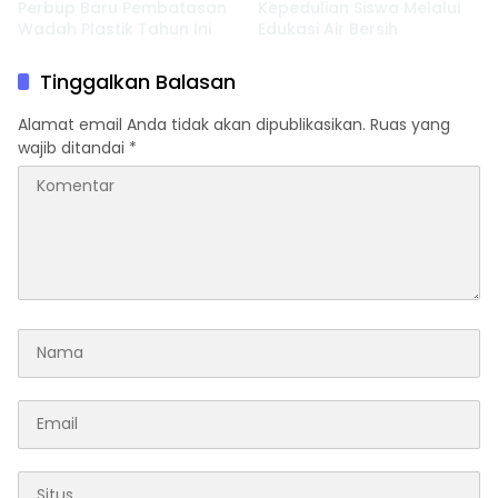
Perbup Baru Pembatasan
Kepedulian Siswa Melalui
Wadah Plastik Tahun Ini
Edukasi Air Bersih
Tinggalkan Balasan
Alamat email Anda tidak akan dipublikasikan.
Ruas yang
wajib ditandai
*