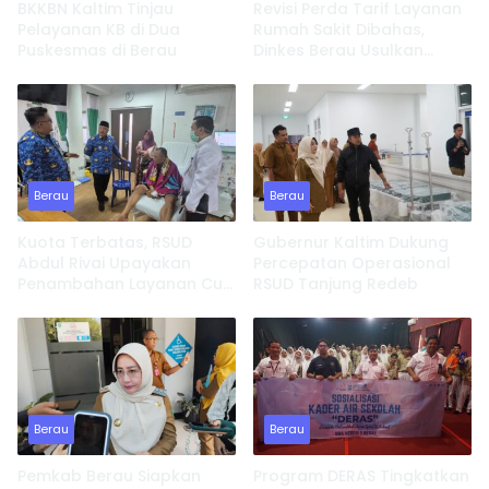
BKKBN Kaltim Tinjau
Revisi Perda Tarif Layanan
Pelayanan KB di Dua
Rumah Sakit Dibahas,
Puskesmas di Berau
Dinkes Berau Usulkan
Penyesuaian Berdasarkan
Tipe RS
Berau
Berau
Kuota Terbatas, RSUD
Gubernur Kaltim Dukung
Abdul Rivai Upayakan
Percepatan Operasional
Penambahan Layanan Cuci
RSUD Tanjung Redeb
Darah
Berau
Berau
Pemkab Berau Siapkan
Program DERAS Tingkatkan