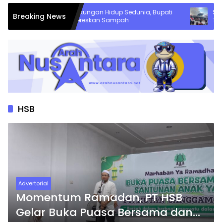
Hari Lingkungan Hidup Sedunia, Bupati
Si Jago 
Breaking News
Minta Bereskan Sampah
Tiga Ban
Kehilang
HSB
Advertorial
Momentum Ramadan, PT HSB
Gelar Buka Puasa Bersama dan