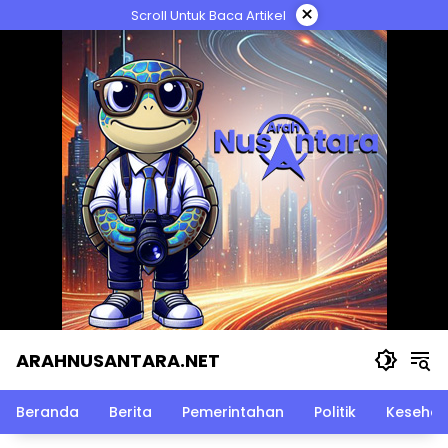
Langsung
×
Scroll Untuk Baca Artikel
ke
konten
ARAHNUSANTARA.NET
Beranda
Berita
Pemerintahan
Politik
Kesehat