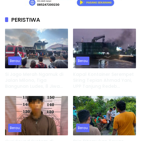
PERISTIWA
Berau
Berau
Si Jago Merah Ngamuk di
Kapal Kontainer Serempet
Jalan Milono, Tiga
Siring Tepian Ahmad Yani,
Bangunan Ludes, 8 Jiwa
UPP Tanjung Redeb
Kehilangan Tempat
Lakukan Investigasi
Tinggal
Berau
Berau