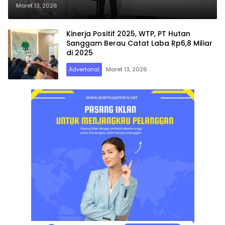
Santuni Anak Yatim
Maret 13, 2026
Kinerja Positif 2025, WTP, PT Hutan
Sanggam Berau Catat Laba Rp6,8 Miliar
di 2025
Advertorial
Maret 13, 2026