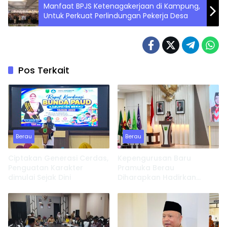
Manfaat BPJS Ketenagakerjaan di Kampung,
Untuk Perkuat Perlindungan Pekerja Desa
Pos Terkait
Berau
Berau
Ciptakan Generasi Cerdas,
Kepengurusan Baru
Penguatan Karakter
Pramuka Berau
dimulai Sejak Dini
Diharapkan Hadirkan
Inovasi dan Perkuat
Pembinaan Karakter