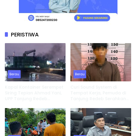
PERISTIWA
Berau
Berau
Kapal Kontainer Serempet
Curi Sound System di
Siring Tepian Ahmad Yani,
Tempat Kerja, Pemuda di
UPP Tanjung Redeb
Tanjung Redeb Serahkan
Lakukan Investigasi
Diri