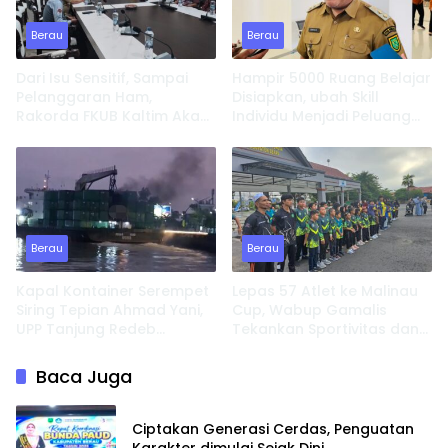
Berau
Berau
Dari Isu Sensitif, Sampai
Hampir 5000 Ruang Belajar
Pelanggaran Ham,
Disiapkan, ubah Skill
Rakorda FKUB Kaltim Akan
Individu Menjadi Peluang
Fokus Bahas ini
Usaha
Berau
Berau
Kapal Kontainer Serempet
Lepas 57 Atlet ke Malinau
Siring Tepian Ahmad Yani,
Cup, Wabup Gamalis
UPP Tanjung Redeb
Tekankan Sportivitas dan
Lakukan Investigasi
Target Prestasi
Baca Juga
Ciptakan Generasi Cerdas, Penguatan