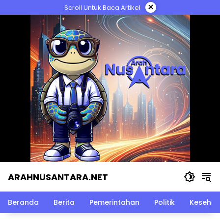
Langsung
×
Scroll Untuk Baca Artikel
ke
konten
ARAHNUSANTARA.NET
Beranda
Berita
Pemerintahan
Politik
Kesehat