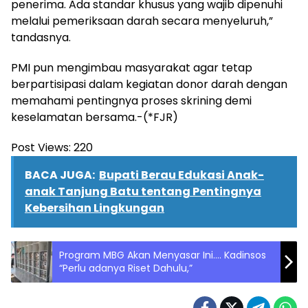
penerima. Ada standar khusus yang wajib dipenuhi
melalui pemeriksaan darah secara menyeluruh,”
tandasnya.
PMI pun mengimbau masyarakat agar tetap
berpartisipasi dalam kegiatan donor darah dengan
memahami pentingnya proses skrining demi
keselamatan bersama.-(*FJR)
Post Views:
220
BACA JUGA:
Bupati Berau Edukasi Anak-
anak Tanjung Batu tentang Pentingnya
Kebersihan Lingkungan
Program MBG Akan Menyasar Ini…. Kadinsos
“Perlu adanya Riset Dahulu,”