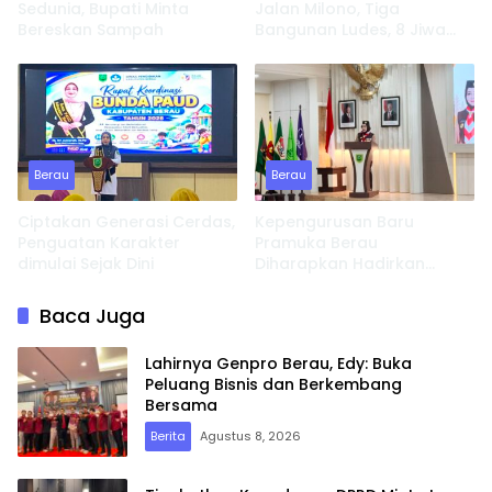
Sedunia, Bupati Minta
Jalan Milono, Tiga
Bereskan Sampah
Bangunan Ludes, 8 Jiwa
Kehilangan Tempat
Tinggal
Berau
Berau
Ciptakan Generasi Cerdas,
Kepengurusan Baru
Penguatan Karakter
Pramuka Berau
dimulai Sejak Dini
Diharapkan Hadirkan
Inovasi dan Perkuat
Pembinaan Karakter
Baca Juga
Lahirnya Genpro Berau, Edy: Buka
Peluang Bisnis dan Berkembang
Bersama
Berita
Agustus 8, 2026