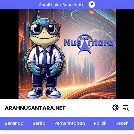
Langsung
×
Scroll Untuk Baca Artikel
ke
konten
ARAHNUSANTARA.NET
Beranda
Berita
Pemerintahan
Politik
Kesehat