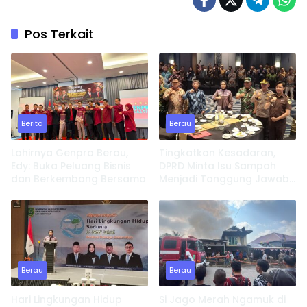
Pos Terkait
Berita
Berau
Lahirnya Genpro Berau,
Tingkatkan Kesadaran,
Edy: Buka Peluang Bisnis
DPRD Minta Isu Sampah
dan Berkembang Bersama
Menjadi Tanggung Jawab
Semua Pihak
Berau
Berau
Hari Lingkungan Hidup
Si Jago Merah Ngamuk di