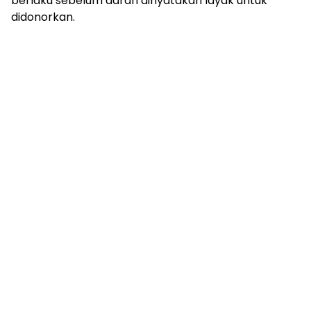
berlaku sebelum darah dinyatakan layak untuk
didonorkan.