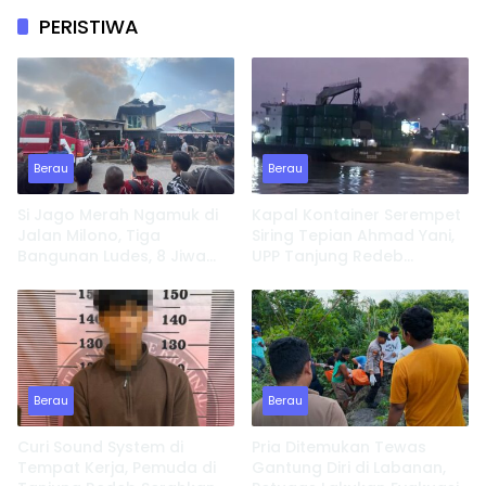
PERISTIWA
Berau
Berau
Si Jago Merah Ngamuk di
Kapal Kontainer Serempet
Jalan Milono, Tiga
Siring Tepian Ahmad Yani,
Bangunan Ludes, 8 Jiwa
UPP Tanjung Redeb
Kehilangan Tempat
Lakukan Investigasi
Tinggal
Berau
Berau
Curi Sound System di
Pria Ditemukan Tewas
Tempat Kerja, Pemuda di
Gantung Diri di Labanan,