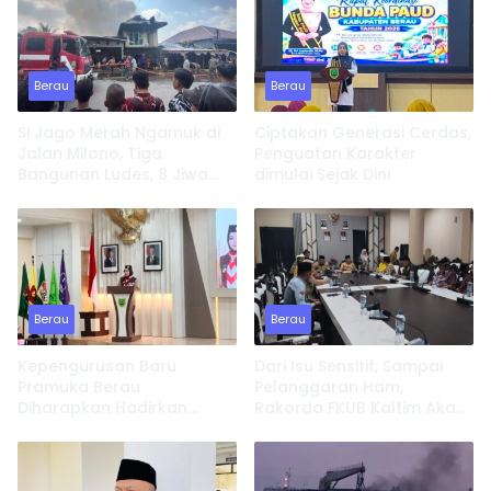
Berau
Berau
Si Jago Merah Ngamuk di
Ciptakan Generasi Cerdas,
Jalan Milono, Tiga
Penguatan Karakter
Bangunan Ludes, 8 Jiwa
dimulai Sejak Dini
Kehilangan Tempat
Tinggal
Berau
Berau
Kepengurusan Baru
Dari Isu Sensitif, Sampai
Pramuka Berau
Pelanggaran Ham,
Diharapkan Hadirkan
Rakorda FKUB Kaltim Akan
Inovasi dan Perkuat
Fokus Bahas ini
Pembinaan Karakter