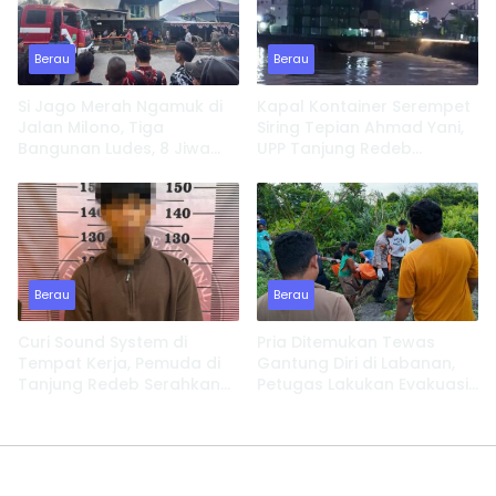
Berau
Berau
Si Jago Merah Ngamuk di
Kapal Kontainer Serempet
Jalan Milono, Tiga
Siring Tepian Ahmad Yani,
Bangunan Ludes, 8 Jiwa
UPP Tanjung Redeb
Kehilangan Tempat
Lakukan Investigasi
Tinggal
Berau
Berau
Curi Sound System di
Pria Ditemukan Tewas
Tempat Kerja, Pemuda di
Gantung Diri di Labanan,
Tanjung Redeb Serahkan
Petugas Lakukan Evakuasi
Diri
Cepat