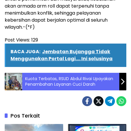
akan armada arm roll dapat terpenuhi tanpa
menimbulkan konflik, sehingga pelayanan
kebersihan dapat berjalan optimal di seluruh
wilayah.-(*F)
Post Views:
129
BACA JUGA:
Jembatan Bujangga Tidak
Menggunakan Portal Lagi.... Ini solusinya
Kuota Terbatas, RSUD Abdul Rivai Upayakan
Penambahan Layanan Cuci Darah
Pos Terkait