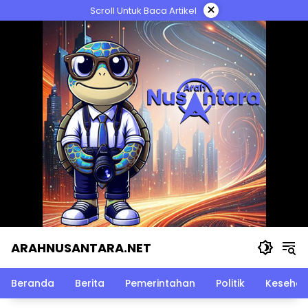
Langsung
×
Scroll Untuk Baca Artikel
ke
konten
ARAHNUSANTARA.NET
Beranda
Berita
Pemerintahan
Politik
Kesehat