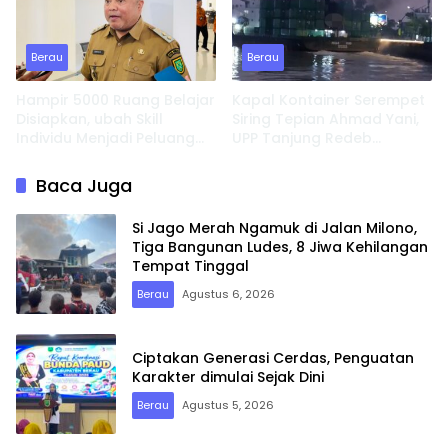
Berau
Berau
Hampir 5000 Ruang Belajar
Kapal Kontainer Serempet
Disiapkan, ubah Skill
Siring Tepian Ahmad Yani,
Individu Menjadi Peluang
UPP Tanjung Redeb
Usaha
Lakukan Investigasi
Baca Juga
Si Jago Merah Ngamuk di Jalan Milono,
Tiga Bangunan Ludes, 8 Jiwa Kehilangan
Tempat Tinggal
Berau
Agustus 6, 2026
Ciptakan Generasi Cerdas, Penguatan
Karakter dimulai Sejak Dini
Berau
Agustus 5, 2026