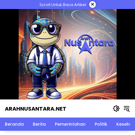
Langsung
×
Scroll Untuk Baca Artikel
ke
konten
ARAHNUSANTARA.NET
Beranda
Berita
Pemerintahan
Politik
Kesehat