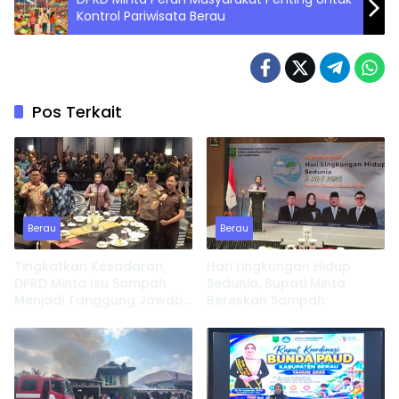
Kontrol Pariwisata Berau
Pos Terkait
Berau
Berau
Tingkatkan Kesadaran,
Hari Lingkungan Hidup
DPRD Minta Isu Sampah
Sedunia, Bupati Minta
Menjadi Tanggung Jawab
Bereskan Sampah
Semua Pihak