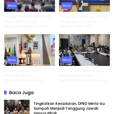
Berau
Berau
Si Jago Merah Ngamuk di
Ciptakan Generasi Cerdas,
Jalan Milono, Tiga
Penguatan Karakter
Bangunan Ludes, 8 Jiwa
dimulai Sejak Dini
Kehilangan Tempat
Tinggal
Berau
Berau
Kepengurusan Baru
Dari Isu Sensitif, Sampai
Pramuka Berau
Pelanggaran Ham,
Diharapkan Hadirkan
Rakorda FKUB Kaltim Akan
Inovasi dan Perkuat
Fokus Bahas ini
Pembinaan Karakter
Baca Juga
Tingkatkan Kesadaran, DPRD Minta Isu
Sampah Menjadi Tanggung Jawab
Semua Pihak