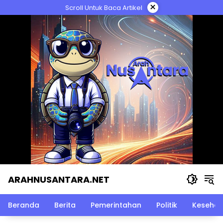
Langsung
×
Scroll Untuk Baca Artikel
ke
konten
ARAHNUSANTARA.NET
Beranda
Berita
Pemerintahan
Politik
Kesehat