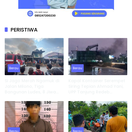
PERISTIWA
Berau
Berau
Si Jago Merah Ngamuk di
Kapal Kontainer Serempet
Jalan Milono, Tiga
Siring Tepian Ahmad Yani,
Bangunan Ludes, 8 Jiwa
UPP Tanjung Redeb
Kehilangan Tempat
Lakukan Investigasi
Tinggal
Berau
Berau