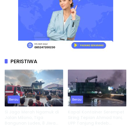
PERISTIWA
Berau
Berau
Si Jago Merah Ngamuk di
Kapal Kontainer Serempet
Jalan Milono, Tiga
Siring Tepian Ahmad Yani,
Bangunan Ludes, 8 Jiwa
UPP Tanjung Redeb
Kehilangan Tempat
Lakukan Investigasi