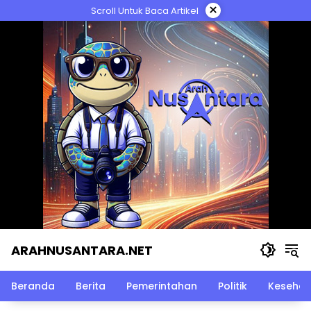
Langsung
×
Scroll Untuk Baca Artikel
ke
konten
ARAHNUSANTARA.NET
Beranda
Berita
Pemerintahan
Politik
Kesehat