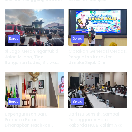
Semua Pihak
Berau
Berau
Si Jago Merah Ngamuk di
Ciptakan Generasi Cerdas,
Jalan Milono, Tiga
Penguatan Karakter
Bangunan Ludes, 8 Jiwa
dimulai Sejak Dini
Kehilangan Tempat
Tinggal
Berau
Berau
Kepengurusan Baru
Dari Isu Sensitif, Sampai
Pramuka Berau
Pelanggaran Ham,
Diharapkan Hadirkan
Rakorda FKUB Kaltim Akan
Inovasi dan Perkuat
Fokus Bahas ini