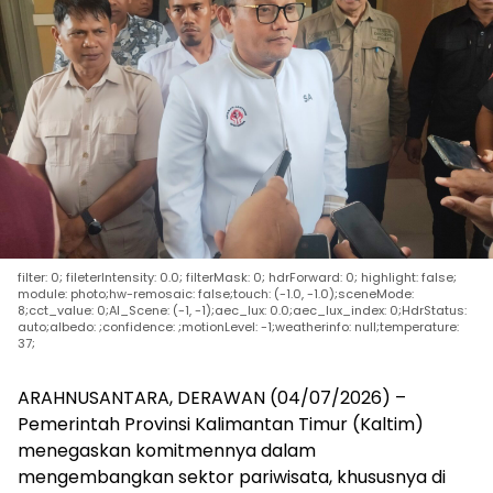
filter: 0; fileterIntensity: 0.0; filterMask: 0; hdrForward: 0; highlight: false;
module: photo;hw-remosaic: false;touch: (-1.0, -1.0);sceneMode:
8;cct_value: 0;AI_Scene: (-1, -1);aec_lux: 0.0;aec_lux_index: 0;HdrStatus:
auto;albedo: ;confidence: ;motionLevel: -1;weatherinfo: null;temperature:
37;
ARAHNUSANTARA, DERAWAN (04/07/2026) –
Pemerintah Provinsi Kalimantan Timur (Kaltim)
menegaskan komitmennya dalam
mengembangkan sektor pariwisata, khususnya di