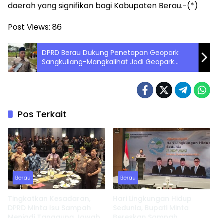
daerah yang signifikan bagi Kabupaten Berau.-(*)
Post Views:
86
DPRD Berau Dukung Penetapan Geopark
Sangkuliang-Mangkalihat Jadi Geopark
Nasional
Pos Terkait
Berau
Berau
Tingkatkan Kesadaran,
Hari Lingkungan Hidup
DPRD Minta Isu Sampah
Sedunia, Bupati Minta
Menjadi Tanggung Jawab
Bereskan Sampah