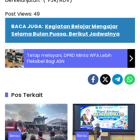
berkelanjutan.-(*FJR/ADV)
Post Views:
49
BACA JUGA:
Kegiatan Belajar Mengajar
Selama Bulan Puasa, Berikut Jadwalnya
Tetap melayani, DPRD Minta WFA Lebih
Fleksibel Bagi ASN
Pos Terkait
Berau
Berau