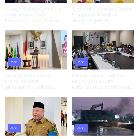
Si Jago Merah Ngamuk di
Ciptakan Generasi Cerdas,
Jalan Milono, Tiga
Penguatan Karakter
Bangunan Ludes, 8 Jiwa
dimulai Sejak Dini
Kehilangan Tempat
Tinggal
Berau
Berau
Kepengurusan Baru
Dari Isu Sensitif, Sampai
Pramuka Berau
Pelanggaran Ham,
Diharapkan Hadirkan
Rakorda FKUB Kaltim Akan
Inovasi dan Perkuat
Fokus Bahas ini
Pembinaan Karakter
Berau
Berau