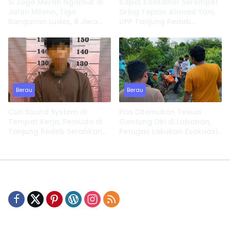
Si Jago Merah Ngamuk di
Kapal Kontainer Serempet
Jalan Milono, Tiga
Siring Tepian Ahmad Yani,
Bangunan Ludes, 8 Jiwa
UPP Tanjung Redeb
Kehilangan Tempat
Lakukan Investigasi
Tinggal
Berau
Berau
Curi Sound System di
Pria Ditemukan Tewas
Tempat Kerja, Pemuda di
Gantung Diri di Labanan,
Tanjung Redeb Serahkan
Petugas Lakukan Evakuasi
Diri
Cepat