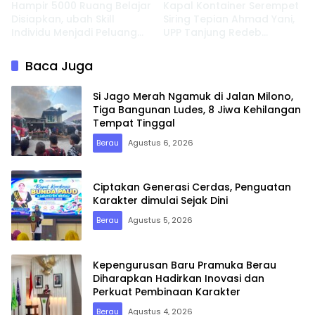
Hampir 5000 Ruang Belajar
Kapal Kontainer Serempet
Disiapkan, ubah Skill
Siring Tepian Ahmad Yani,
Individu Menjadi Peluang
UPP Tanjung Redeb
Usaha
Lakukan Investigasi
Baca Juga
Si Jago Merah Ngamuk di Jalan Milono,
Tiga Bangunan Ludes, 8 Jiwa Kehilangan
Tempat Tinggal
Berau
Agustus 6, 2026
Ciptakan Generasi Cerdas, Penguatan
Karakter dimulai Sejak Dini
Berau
Agustus 5, 2026
Kepengurusan Baru Pramuka Berau
Diharapkan Hadirkan Inovasi dan
Perkuat Pembinaan Karakter
Berau
Agustus 4, 2026