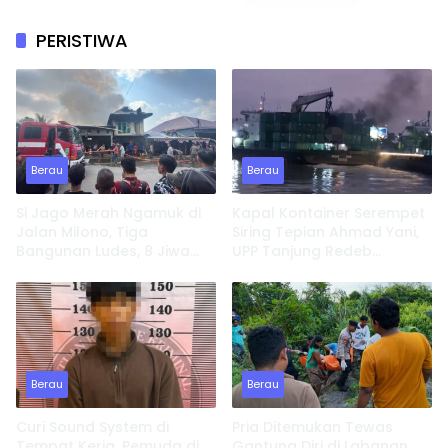
PERISTIWA
Berau
Berau
Si Jago Merah Ngamuk di
Kapal Kontainer Serempet
Jalan Milono, Tiga
Siring Tepian Ahmad Yani,
Bangunan Ludes, 8 Jiwa
UPP Tanjung Redeb
Kehilangan Tempat
Lakukan Investigasi
Tinggal
Berau
Berau
Curi Sound System di
Pria Ditemukan Tewas
Tempat Kerja, Pemuda di
Gantung Diri di Labanan,