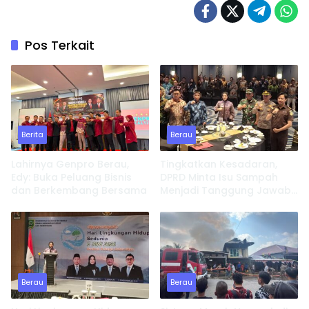
Pos Terkait
Berita
Berau
Lahirnya Genpro Berau,
Tingkatkan Kesadaran,
Edy: Buka Peluang Bisnis
DPRD Minta Isu Sampah
dan Berkembang Bersama
Menjadi Tanggung Jawab
Semua Pihak
Berau
Berau