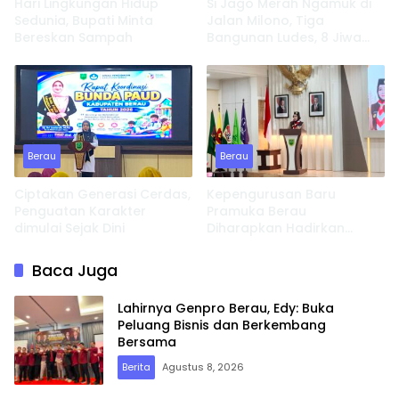
Hari Lingkungan Hidup
Si Jago Merah Ngamuk di
Sedunia, Bupati Minta
Jalan Milono, Tiga
Bereskan Sampah
Bangunan Ludes, 8 Jiwa
Kehilangan Tempat
Tinggal
Berau
Berau
Ciptakan Generasi Cerdas,
Kepengurusan Baru
Penguatan Karakter
Pramuka Berau
dimulai Sejak Dini
Diharapkan Hadirkan
Inovasi dan Perkuat
Pembinaan Karakter
Baca Juga
Lahirnya Genpro Berau, Edy: Buka
Peluang Bisnis dan Berkembang
Bersama
Berita
Agustus 8, 2026