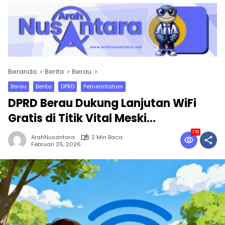
Beranda
Berita
Berau
Berau
Berita
DPRD
Pemerintahan
DPRD Berau Dukung Lanjutan WiFi
Gratis di Titik Vital Meski…
178
ArahNusantara
2 Min Baca
Februari 26, 2026