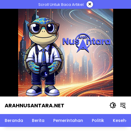
Langsung
×
Scroll Untuk Baca Artikel
ke
konten
ARAHNUSANTARA.NET
Beranda
Berita
Pemerintahan
Politik
Kesehat