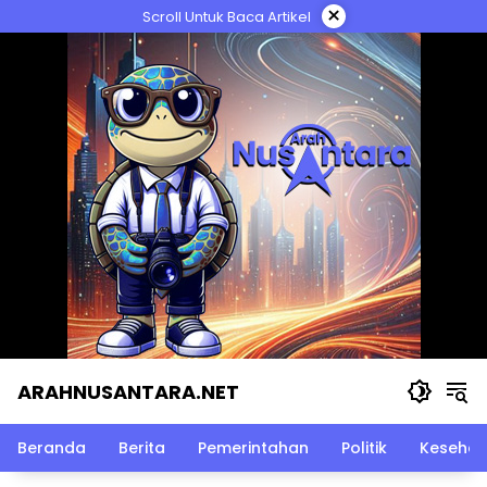
Langsung
×
Scroll Untuk Baca Artikel
ke
konten
ARAHNUSANTARA.NET
Beranda
Berita
Pemerintahan
Politik
Kesehat