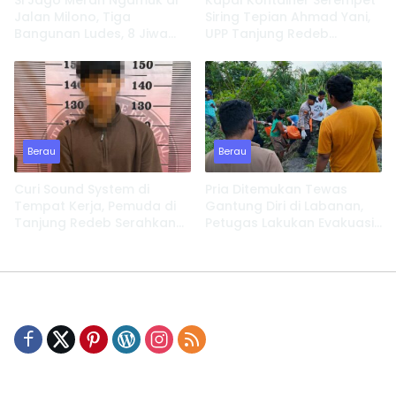
Si Jago Merah Ngamuk di
Kapal Kontainer Serempet
Jalan Milono, Tiga
Siring Tepian Ahmad Yani,
Bangunan Ludes, 8 Jiwa
UPP Tanjung Redeb
Kehilangan Tempat
Lakukan Investigasi
Tinggal
Berau
Berau
Curi Sound System di
Pria Ditemukan Tewas
Tempat Kerja, Pemuda di
Gantung Diri di Labanan,
Tanjung Redeb Serahkan
Petugas Lakukan Evakuasi
Diri
Cepat