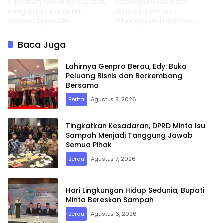
Ciptakan Generasi Cerdas,
Kepengurusan Baru
Penguatan Karakter
Pramuka Berau
dimulai Sejak Dini
Diharapkan Hadirkan
Inovasi dan Perkuat
Pembinaan Karakter
Baca Juga
Lahirnya Genpro Berau, Edy: Buka
Peluang Bisnis dan Berkembang
Bersama
Berita
Agustus 8, 2026
Tingkatkan Kesadaran, DPRD Minta Isu
Sampah Menjadi Tanggung Jawab
Semua Pihak
Berau
Agustus 7, 2026
Hari Lingkungan Hidup Sedunia, Bupati
Minta Bereskan Sampah
Berau
Agustus 6, 2026