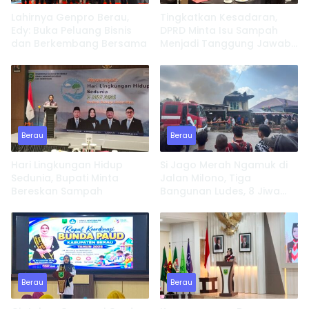
Lahirnya Genpro Berau,
Tingkatkan Kesadaran,
Edy: Buka Peluang Bisnis
DPRD Minta Isu Sampah
dan Berkembang Bersama
Menjadi Tanggung Jawab
Semua Pihak
Berau
Berau
Hari Lingkungan Hidup
Si Jago Merah Ngamuk di
Sedunia, Bupati Minta
Jalan Milono, Tiga
Bereskan Sampah
Bangunan Ludes, 8 Jiwa
Kehilangan Tempat
Tinggal
Berau
Berau