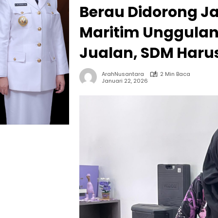
Berau Didorong Ja
Maritim Unggulan
Jualan, SDM Haru
ArahNusantara
2 Min Baca
Januari 22, 2026