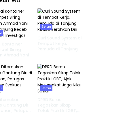
RISTIWA
Berau
u
Curi Sound System di
Tempat Kerja,
 Kontainer
Pemuda di Tanjung
pet Siring
Redeb Serahkan Diri
n Ahmad Yani,
Tanjung Redeb
an Investigasi
u
Berau
Ditemukan
DPRD Berau
 Gantung Diri
Tegaskan Sikap
banan, Petugas
Tolak Praktik LGBT,
an Evakuasi
Ajak Masyarakat
t
Jaga Nilai Sosial