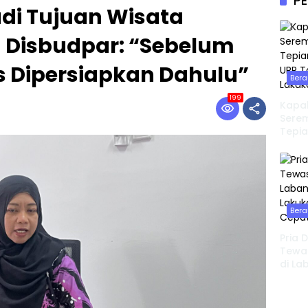
PE
di Tujuan Wisata
 Disbudpar: “Sebelum
s Dipersiapkan Dahulu”
Bera
199
Kapal
Serem
Tepia
UPP 
Lakuk
Bera
Pria 
Tewas
di La
Lakuk
Cepa