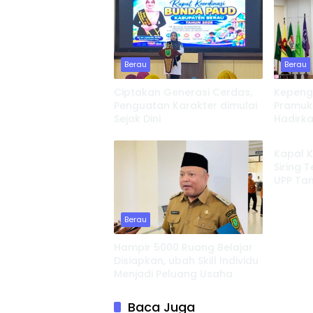
Berau
Berau
Ciptakan Generasi Cerdas,
Kepeng
Penguatan Karakter dimulai
Pramuk
Sejak Dini
Hadirka
Berau
Perkua
Kapal 
Siring 
UPP Ta
Investi
Berau
Hampir 5000 Ruang Belajar
Disiapkan, ubah Skill Individu
Menjadi Peluang Usaha
Baca Juga