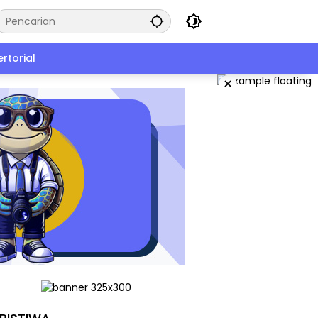
rtorial
×