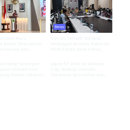
Berau
urusan Baru
Dari Isu Sensitif, Sampai
a Berau Diharapkan
Pelanggaran Ham, Rakorda
n Inovasi dan
FKUB Kaltim Akan Fokus
Berau
t Pembinaan Karakter
Bahas ini
Kontainer Serempet
Lepas 57 Atlet ke Malinau
Tepian Ahmad Yani,
Cup, Wabup Gamalis
njung Redeb Lakukan
Tekankan Sportivitas dan
gasi
Target Prestasi