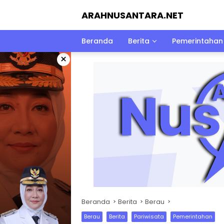
Langsung
ARAHNUSANTARA.NET
ke
konten
Beranda
Berita
Pemerintahan
×
Beranda
Berita
Berau
Berau
Berita
Pariwisata
Pemerintahan